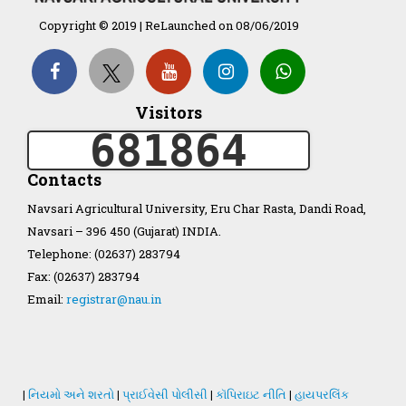
Copyright © 2019 | ReLaunched on 08/06/2019
Organization Structure
Visitors
ખેડુત માર્ગદર્શિકા
681864
Accreditation Certificate
Contacts
Navsari Agricultural University, Eru Char Rasta, Dandi Road,
Navsari – 396 450 (Gujarat) INDIA.
Telephone: (02637) 283794
Fax: (02637) 283794
GAU Act 2004
Email:
registrar@nau.in
NAU Statute(Revised)
Statastics
|
નિયમો અને શરતો
|
પ્રાઈવેસી પોલીસી
|
કૉપિરાઇટ નીતિ
|
હાયપરલિંક