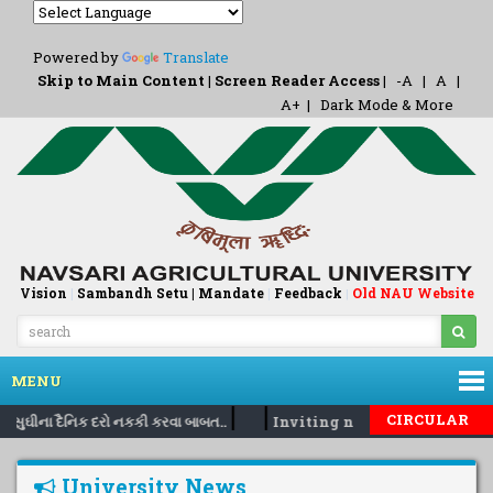
Powered by
Translate
Skip to Main Content
|
Screen Reader Access
|
-A
|
A
|
A+
|
Dark Mode & More
Vision
|
Sambandh Setu |
Mandate
|
Feedback
Old NAU Website
|
MENU
|
|
CIRCULAR
 સુઘીના દૈનિક દરો નકકી કરવા બાબત..
Inviting nomination for 5 da
University News