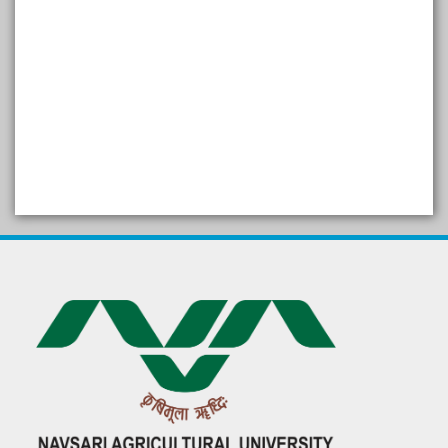
SELF STUDY REPORT
Arogya setu App information
in Gujarati
પ્રાકૃતિક કૃષિ (ખેતી)
દેશી ગાય આધારિત પ્રાકૃતિક ખેતી
गुणवत्ता युक्त कृषि-शिक्षा एक पहल" - भारतीय
कृषि अनुसंधान परिषद की 25वीं अखिल
भारतीय कृषि प्रवेश परीक्षा 2020