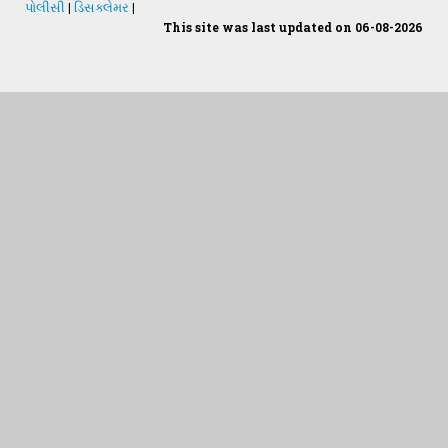
પોલીસી
|
ડિસક્લેમર
|
This site was last updated on 06-08-2026
Students Desk
જમીન અને પાણીનું પૃથક્કરણ