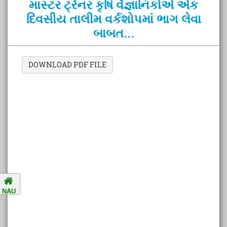
માસ્ટર ટ્રેનર કૃષિ વૈજ્ઞાનિકોએ એક
દિવસીય તાલીમ વર્કશોપમાં ભાગ લેવા
બાબત...
Amalsad Chikoo Gets GI Tag:
Boost for Local Farmers and
Identity
DOWNLOAD PDF FILE
National Ragging Prevention
Programme
Study in India Portal Link
Redressal of Grievances of
Students
NAU
Accreditation Notification (For
the period of five years from
01/04/2021 to 31/03/2026).