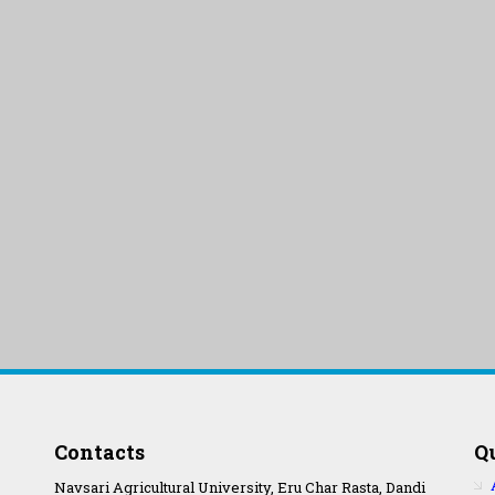
Contacts
Q
Navsari Agricultural University, Eru Char Rasta, Dandi