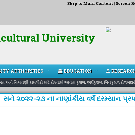
Skip to Main Content
|
Screen R
cultural University
ITY AUTHORITIES
EDUCATION
RESEARC
 મરામત અને નિભાવણી કામગીરી માટે રોકવામાં આવતા કુશળ, અર્ઘકુશળ, બિનકુશળ રોજમદારો
સને ૨૦૨૨-૨૩ ના નાણાંકીય વર્ષ દરમ્યાન પ્રપ