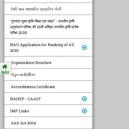
દેશી ગાય આધારિત પ્રાકૃતિક ખેતી
गुणवत्ता युक्त कृषि-शिक्षा एक पहल" - भारतीय कृषि
अनुसंधान परिषद की 25वीं अखिल भारतीय कृषि प्रवेश
परीक्षा 2020
NAU Application for Ranking of AU
2020
Organization Structure
NAU
ખેડુત માર્ગદર્શિકા
Accreditation Certificate
NAHEP - CAAST
IMP Links
GAU Act 2004