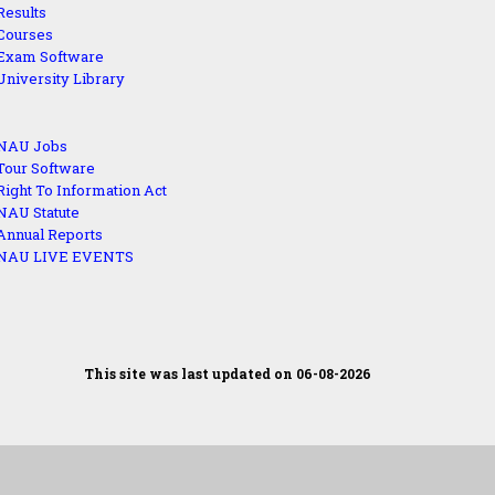
Results
Courses
Exam Software
University Library
NAU Jobs
Tour Software
Right To Information Act
NAU Statute
Annual Reports
NAU LIVE EVENTS
This site was last updated on 06-08-2026