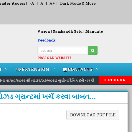
eader Access
|
-A
|
A
|
A+
|
Dark Mode & More
Vision |
Sambandh Setu |
Mandate |
Feedback
NAU OLD WEBSITE
H
EXTENSION
CONTACTS
|
|
CIRCULAR
ના તા.૧/૮/ર૦ર૬ થી તા.૩૧/૦૭/ર૦ર૭ સુઘીના દૈનિક દરો નકકી કરવા બાબત..
Invi
ોઝડ ગ્રાન્ટમાં ખર્ચ કરવા બાબત...
DOWNLOAD PDF FILE