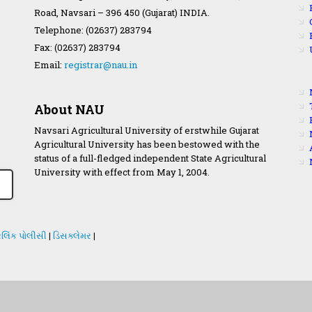
Road, Navsari – 396 450 (Gujarat) INDIA.
Telephone: (02637) 283794
Fax: (02637) 283794
Email:
registrar@nau.in
About NAU
Navsari Agricultural University of erstwhile Gujarat
Agricultural University has been bestowed with the
status of a full-fledged independent State Agricultural
University with effect from May 1, 2004.
લિંક પોલીસી
|
ડિસક્લેમર
|