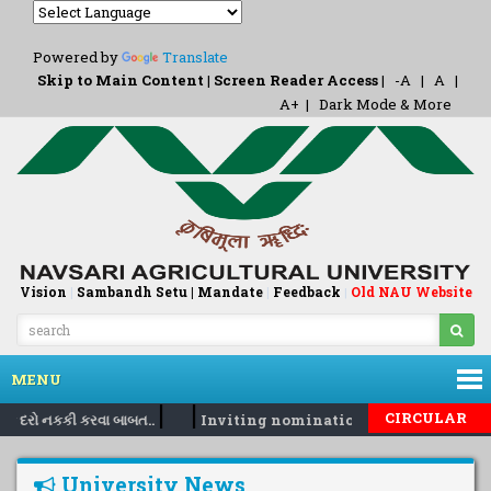
Powered by
Translate
Skip to Main Content
|
Screen Reader Access
|
-A
|
A
|
A+
|
Dark Mode & More
Vision
|
Sambandh Setu |
Mandate
|
Feedback
Old NAU Website
|
MENU
|
|
CIRCULAR
િક દરો નકકી કરવા બાબત..
Inviting nomination for 5 days traini
University News