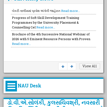
બેકરી તાલીમમાં પ્રવેશ અંગેની જાહેરાત
Read more...
Progress of Soft Skill Development Training
Programmes by the University Placement &
Counselling Cel
Read more...
Brochure of the 4th Successive National Webinar of
2026 with 5 Eminent Resource Persons with Proven
Read more...
View All
NAU Desk
કુલપતિની પરિવર્તનકારી પહેલનું
ડો.વી.એ.સોલંકી, કુલસચિવશ્રી, નવસારી
વિહંગાવલોકન (ઓક્ટોબર ૨૦૨૦-૨૦૨૫)