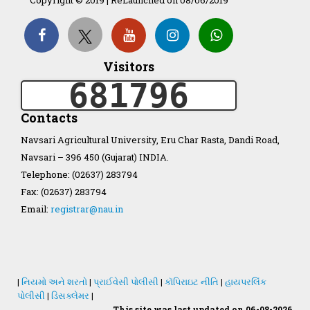
Organization Structure
Visitors
681796
ખેડુત માર્ગદર્શિકા
Contacts
Accreditation Certificate
Navsari Agricultural University, Eru Char Rasta, Dandi Road,
Navsari – 396 450 (Gujarat) INDIA.
Telephone: (02637) 283794
Fax: (02637) 283794
Email:
registrar@nau.in
GAU Act 2004
NAU Statute(Revised)
|
નિયમો અને શરતો
|
પ્રાઈવેસી પોલીસી
|
કૉપિરાઇટ નીતિ
|
હાયપરલિંક
Statastics
પોલીસી
|
ડિસક્લેમર
|
This site was last updated on 06-08-2026