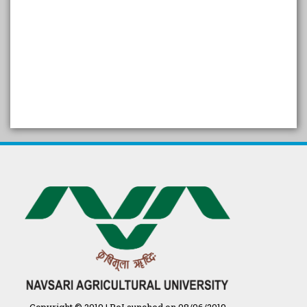
SELF STUDY REPORT
Arogya setu App information
in Gujarati
પ્રાકૃતિક કૃષિ (ખેતી)
દેશી ગાય આધારિત પ્રાકૃતિક ખેતી
गुणवत्ता युक्त कृषि-शिक्षा एक पहल" - भारतीय
कृषि अनुसंधान परिषद की 25वीं अखिल
भारतीय कृषि प्रवेश परीक्षा 2020
Copyright © 2019 | ReLaunched on 08/06/2019