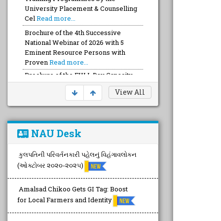
Brochure of the 4th Successive
National Webinar of 2026 with 5
Eminent Resource Persons with
Proven
Read more...
Brochure of the FULL Day Capacity
Devt. Training with a Team of Top-
Notch Talented FOUR Trainers wit
Read more...
View All
NAU Desk
કુલપતિની પરિવર્તનકારી પહેલનું વિહંગાવલોકન
(ઓક્ટોબર ૨૦૨૦-૨૦૨૫)
Amalsad Chikoo Gets GI Tag: Boost
for Local Farmers and Identity