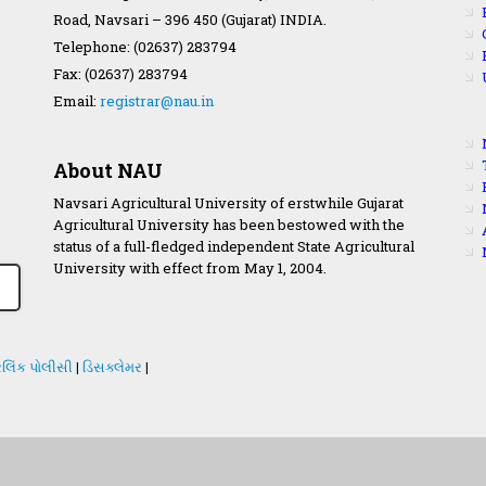
Road, Navsari – 396 450 (Gujarat) INDIA.
Telephone: (02637) 283794
Fax: (02637) 283794
Email:
registrar@nau.in
About NAU
Navsari Agricultural University of erstwhile Gujarat
Agricultural University has been bestowed with the
status of a full-fledged independent State Agricultural
University with effect from May 1, 2004.
લિંક પોલીસી
|
ડિસક્લેમર
|