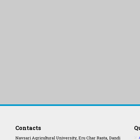
Contacts
Q
Navsari Agricultural University, Eru Char Rasta, Dandi