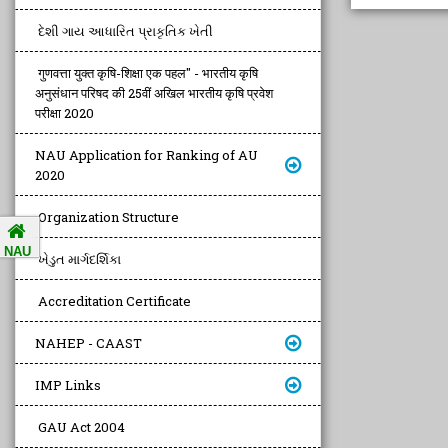
દેશી ગાય આધારિત પ્રાકૃતિક ખેતી
गुणवत्ता युक्त कृषि-शिक्षा एक पहल" - भारतीय कृषि
अनुसंधान परिषद की 25वीं अखिल भारतीय कृषि प्रवेश
परीक्षा 2020
NAU Application for Ranking of AU
2020
Organization Structure
NAU
ખેડુત માર્ગદર્શિકા
Accreditation Certificate
NAHEP - CAAST
IMP Links
GAU Act 2004