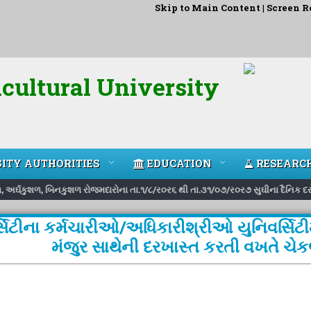
Skip to Main Content
|
Screen R
cultural University
ITY AUTHORITIES
EDUCATION
RESEARC
ળ, અર્ઘકુશળ, બિનકુશળ રોજમદારોના તા.૧/૮/ર૦ર૬ થી તા.૩૧/૦૭/ર૦ર૭ સુઘીના દૈનિક દરો 
્સિટીના કર્મચારીઓ/અધિકારીશ્રીઓ યુનિવર્સિટીમાં
મંજુર સાથેની દરખાસ્ત કરતી વખતે ચેક