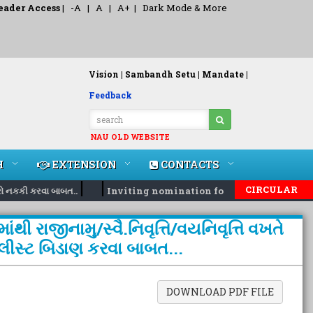
eader Access
|
-A
|
A
|
A+
|
Dark Mode & More
Vision |
Sambandh Setu |
Mandate |
Feedback
NAU OLD WEBSITE
H
EXTENSION
CONTACTS
|
|
CIRCULAR
નકકી કરવા બાબત..
Inviting nomination for 5 days training Pr
થી રાજીનામુ/સ્વૈ.નિવૃત્તિ/વયનિવૃત્તિ વખતે
લીસ્ટ બિડાણ કરવા બાબત...
DOWNLOAD PDF FILE