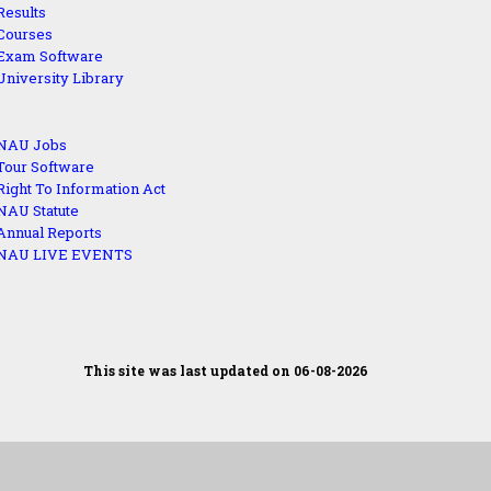
Results
Courses
Exam Software
University Library
NAU Jobs
Tour Software
Right To Information Act
NAU Statute
Annual Reports
NAU LIVE EVENTS
This site was last updated on 06-08-2026