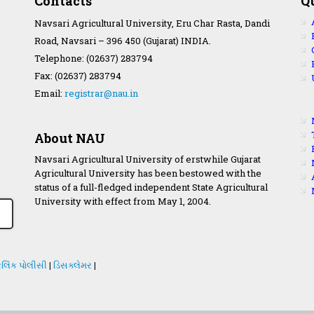
Contacts
Q
Navsari Agricultural University, Eru Char Rasta, Dandi
Road, Navsari – 396 450 (Gujarat) INDIA.
Telephone: (02637) 283794
Fax: (02637) 283794
Email:
registrar@nau.in
About NAU
Navsari Agricultural University of erstwhile Gujarat
Agricultural University has been bestowed with the
status of a full-fledged independent State Agricultural
University with effect from May 1, 2004.
લિંક પોલીસી
|
ડિસક્લેમર
|