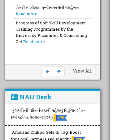
Training Programmes by the
University Placement & Counselling
Cel
Read more...
Brochure of the 4th Successive
National Webinar of 2026 with 5
Eminent Resource Persons with
Proven
Read more...
View All
NAU Desk
કુલપતિની પરિવર્તનકારી પહેલનું વિહંગાવલોકન
(ઓક્ટોબર ૨૦૨૦-૨૦૨૫)
Amalsad Chikoo Gets GI Tag: Boost
for Local Farmers and Identity