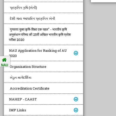
પ્રાકૃતિક કૃષિ (ખેતી)
દેશી ગાય આધારિત પ્રાકૃતિક ખેતી
गुणवत्ता युक्त कृषि-शिक्षा एक पहल" - भारतीय कृषि
अनुसंधान परिषद की 25वीं अखिल भारतीय कृषि प्रवेश
परीक्षा 2020
NAU Application for Ranking of AU
2020
NAU
Organization Structure
ખેડુત માર્ગદર્શિકા
Accreditation Certificate
NAHEP - CAAST
IMP Links