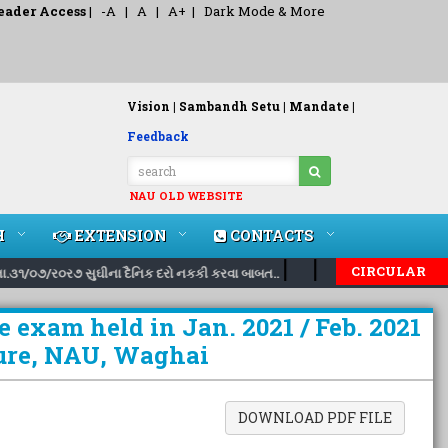
eader Access
|
-A
|
A
|
A+
|
Dark Mode & More
Vision |
Sambandh Setu |
Mandate |
Feedback
NAU OLD WEBSITE
H
EXTENSION
CONTACTS
|
|
CIRCULAR
.૩૧/૦૭/ર૦ર૭ સુઘીના દૈનિક દરો નકકી કરવા બાબત..
Inviting nomination
 exam held in Jan. 2021 / Feb. 2021
ture, NAU, Waghai
DOWNLOAD PDF FILE