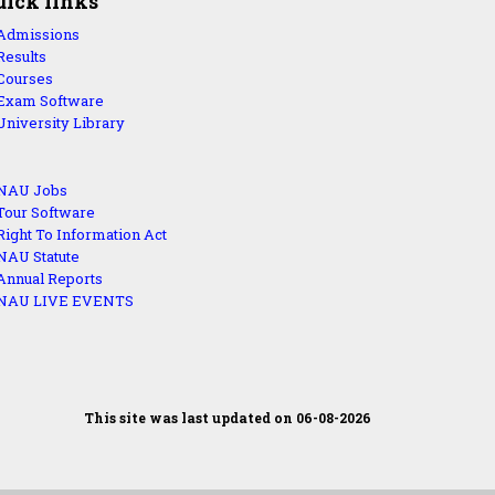
uick links
Admissions
Results
Courses
Exam Software
University Library
NAU Jobs
Tour Software
Right To Information Act
NAU Statute
Annual Reports
NAU LIVE EVENTS
This site was last updated on 06-08-2026