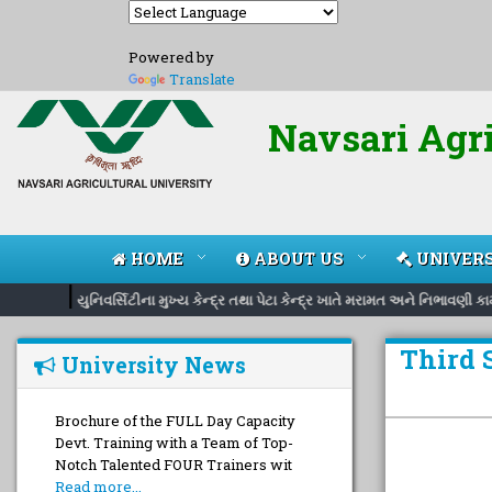
Powered by
Translate
Navsari Agri
HOME
ABOUT US
UNIVERS
|
યુનિવર્સિટીના મુખ્ય કેન્દ્ર તથા પેટા કેન્દ્ર ખાતે મરામત અને નિભાવણી ક
Third S
University News
બેકરી તાલીમમાં પ્રવેશ અંગેની જાહેરાત
Read more...
Progress of Soft Skill Development