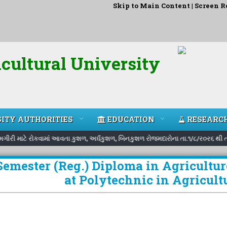
Skip to Main Content
|
Screen R
cultural University
ITY AUTHORITIES
EDUCATION
RESEARC
ામગીરી માટે રોકવામાં આવતા કુશળ, અર્ઘકુશળ, બિનકુશળ રોજમદારોના તા.૧/૮/ર૦ર૬ થી તા
emester (Reg.) Diploma in Agriculture
at Polytechnic in Agricul