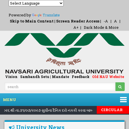
Powered by
Translate
Skip to Main Content
|
Screen Reader Access
|
-A
|
A
|
A+
|
Dark Mode & More
Vision
|
Sambandh Setu |
Mandate
|
Feedback
Old NAU Website
|
MENU
|
|
CIRCULAR
૮/ર૦ર૬ થી તા.૩૧/૦૭/ર૦ર૭ સુઘીના દૈનિક દરો નકકી કરવા બાબત..
Inviting n
University News