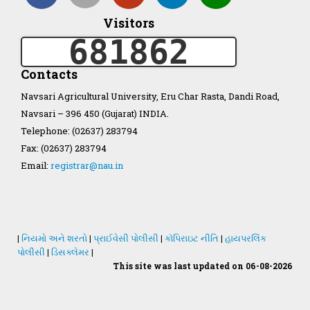
Visitors
Organization Structure
681862
ખેડુત માર્ગદર્શિકા
Contacts
Navsari Agricultural University, Eru Char Rasta, Dandi Road,
Accreditation Certificate
Navsari – 396 450 (Gujarat) INDIA.
Telephone: (02637) 283794
Fax: (02637) 283794
Email:
registrar@nau.in
GAU Act 2004
NAU Statute(Revised)
|
નિયમો અને શરતો
|
પ્રાઈવેસી પોલીસી
|
કૉપિરાઇટ નીતિ
|
હાયપરલિંક
પોલીસી
|
ડિસક્લેમર
|
This site was last updated on 06-08-2026
Statastics