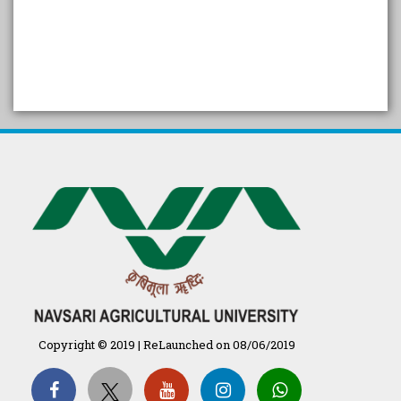
SELF STUDY REPORT
Arogya setu App information
in Gujarati
પ્રાકૃતિક કૃષિ (ખેતી)
દેશી ગાય આધારિત પ્રાકૃતિક ખેતી
गुणवत्ता युक्त कृषि-शिक्षा एक पहल" - भारतीय
कृषि अनुसंधान परिषद की 25वीं अखिल
भारतीय कृषि प्रवेश परीक्षा 2020
Copyright © 2019 | ReLaunched on 08/06/2019