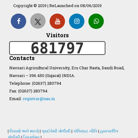
Copyright © 2019 | ReLaunched on 08/06/2019
Organization Structure
Visitors
ખેડુત માર્ગદર્શિકા
681797
Accreditation Certificate
Contacts
Navsari Agricultural University, Eru Char Rasta, Dandi Road,
Navsari – 396 450 (Gujarat) INDIA.
Telephone: (02637) 283794
Fax: (02637) 283794
GAU Act 2004
Email:
registrar@nau.in
NAU Statute(Revised)
Statastics
|
નિયમો અને શરતો
|
પ્રાઈવેસી પોલીસી
|
કૉપિરાઇટ નીતિ
|
હાયપરલિંક
પોલીસી
|
ડિસક્લેમર
|