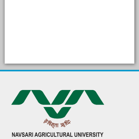
SELF STUDY REPORT
Arogya setu App information
in Gujarati
પ્રાકૃતિક કૃષિ (ખેતી)
દેશી ગાય આધારિત પ્રાકૃતિક ખેતી
गुणवत्ता युक्त कृषि-शिक्षा एक पहल" - भारतीय
कृषि अनुसंधान परिषद की 25वीं अखिल
भारतीय कृषि प्रवेश परीक्षा 2020