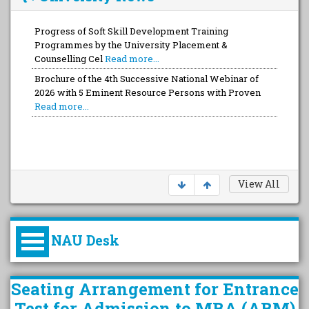
Progress of Soft Skill Development Training
Programmes by the University Placement &
Counselling Cel
Read more...
Brochure of the 4th Successive National Webinar of
2026 with 5 Eminent Resource Persons with Proven
Read more...
View All
NAU Desk
કુલપતિની પરિવર્તનકારી પહેલનું
Seating Arrangement for Entrance
વિહંગાવલોકન (ઓક્ટોબર ૨૦૨૦-૨૦૨૫)
Test for Admission to MBA (ABM)