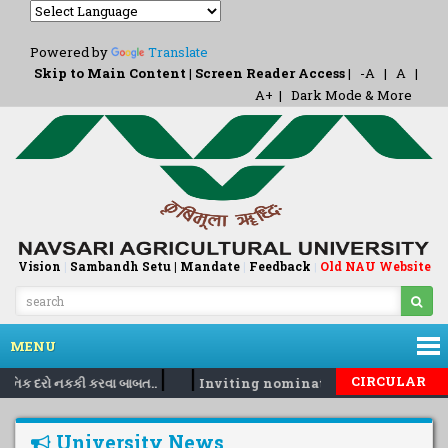
Powered by
Translate
Skip to Main Content
|
Screen Reader Access
|
-A
|
A
|
A+
|
Dark Mode & More
Vision
|
Sambandh Setu |
Mandate
|
Feedback
Old NAU Website
|
MENU
|
|
CIRCULAR
દૈનિક દરો નકકી કરવા બાબત..
Inviting nomination for 5 days trai
University News