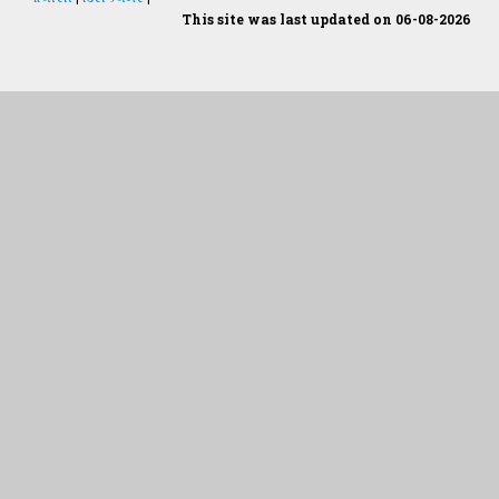
This site was last updated on 06-08-2026
Students Desk
જમીન અને પાણીનું પૃથક્કરણ