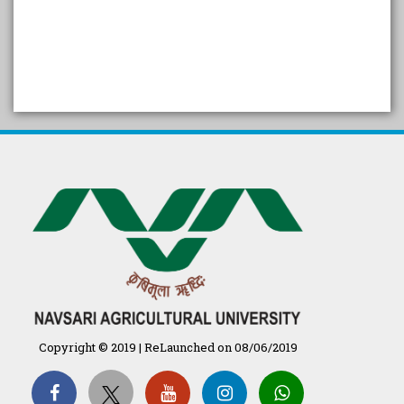
SELF STUDY REPORT
Arogya setu App information
in Gujarati
પ્રાકૃતિક કૃષિ (ખેતી)
દેશી ગાય આધારિત પ્રાકૃતિક ખેતી
गुणवत्ता युक्त कृषि-शिक्षा एक पहल" - भारतीय
कृषि अनुसंधान परिषद की 25वीं अखिल
भारतीय कृषि प्रवेश परीक्षा 2020
Copyright © 2019 | ReLaunched on 08/06/2019