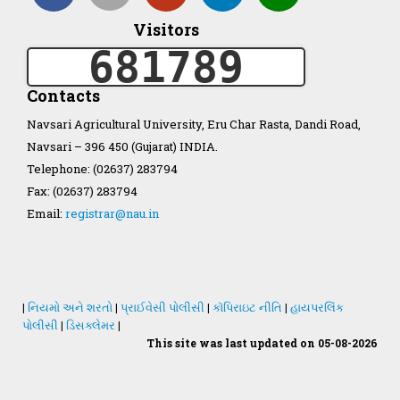
Visitors
Organization Structure
681789
ખેડુત માર્ગદર્શિકા
Contacts
Navsari Agricultural University, Eru Char Rasta, Dandi Road,
Accreditation Certificate
Navsari – 396 450 (Gujarat) INDIA.
Telephone: (02637) 283794
Fax: (02637) 283794
Email:
registrar@nau.in
GAU Act 2004
NAU Statute(Revised)
|
નિયમો અને શરતો
|
પ્રાઈવેસી પોલીસી
|
કૉપિરાઇટ નીતિ
|
હાયપરલિંક
પોલીસી
|
ડિસક્લેમર
|
This site was last updated on 05-08-2026
Statastics