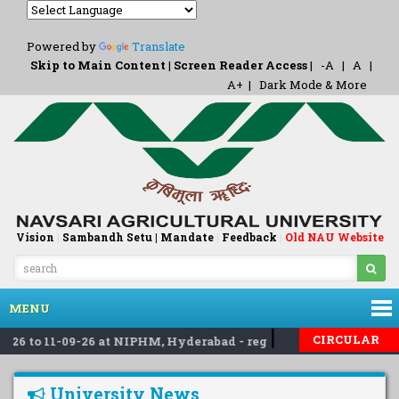
Powered by
Translate
Skip to Main Content
|
Screen Reader Access
|
-A
|
A
|
A+
|
Dark Mode & More
Vision
|
Sambandh Setu |
Mandate
|
Feedback
Old NAU Website
|
MENU
|
|
CIRCULAR
6 to 11-09-26 at NIPHM, Hyderabad - reg
Invited applicat
University News