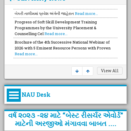
બેકરી તાલીમમાં પ્રવેશ અંગેની જાહેરાત
Read more...
Progress of Soft Skill Development Training
Programmes by the University Placement &
Counselling Cel
Read more...
Brochure of the 4th Successive National Webinar of
2026 with 5 Eminent Resource Persons with Proven
Read more...
View All
NAU Desk
કુલપતિની પરિવર્તનકારી પહેલનું
વર્ષ ૨૦૨૩ -૨૪ માટે “બેસ્ટ રીસર્ચર એવોર્ડ”
વિહંગાવલોકન (ઓક્ટોબર ૨૦૨૦-૨૦૨૫)
માટેની અરજીઓ મંગાવવા બાબત ....