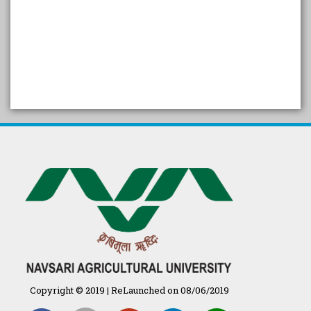
SELF STUDY REPORT
Arogya setu App information
in Gujarati
પ્રાકૃતિક કૃષિ (ખેતી)
દેશી ગાય આધારિત પ્રાકૃતિક ખેતી
गुणवत्ता युक्त कृषि-शिक्षा एक पहल" - भारतीय
कृषि अनुसंधान परिषद की 25वीं अखिल
भारतीय कृषि प्रवेश परीक्षा 2020
Copyright © 2019 | ReLaunched on 08/06/2019