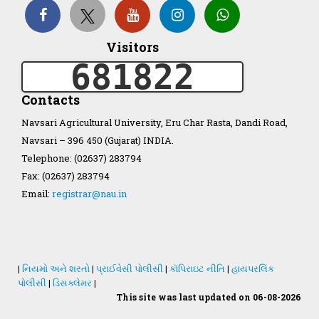
Organization Structure
Visitors
681822
ખેડુત માર્ગદર્શિકા
Contacts
Accreditation Certificate
Navsari Agricultural University, Eru Char Rasta, Dandi Road,
Navsari – 396 450 (Gujarat) INDIA.
Telephone: (02637) 283794
Fax: (02637) 283794
Email:
registrar@nau.in
GAU Act 2004
NAU Statute(Revised)
|
નિયમો અને શરતો
|
પ્રાઈવેસી પોલીસી
|
કૉપિરાઇટ નીતિ
|
હાયપરલિંક
Statastics
પોલીસી
|
ડિસક્લેમર
|
This site was last updated on 06-08-2026