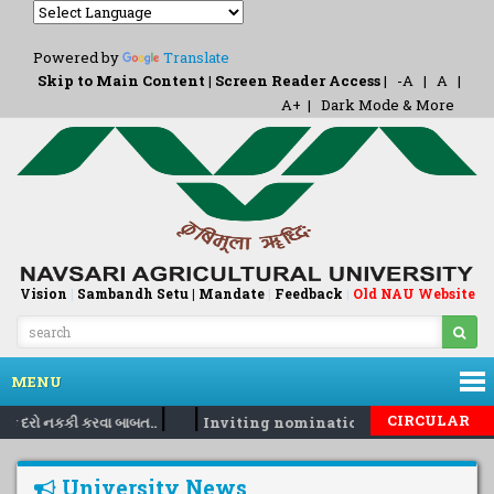
Powered by
Translate
Skip to Main Content
|
Screen Reader Access
|
-A
|
A
|
A+
|
Dark Mode & More
Vision
|
Sambandh Setu |
Mandate
|
Feedback
Old NAU Website
|
MENU
|
|
CIRCULAR
િક દરો નકકી કરવા બાબત..
Inviting nomination for 5 days traini
University News