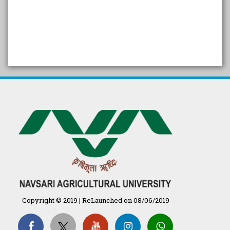
SELF STUDY REPORT
Arogya setu App information
in Gujarati
પ્રાકૃતિક કૃષિ (ખેતી)
દેશી ગાય આધારિત પ્રાકૃતિક ખેતી
गुणवत्ता युक्त कृषि-शिक्षा एक पहल" - भारतीय
कृषि अनुसंधान परिषद की 25वीं अखिल
भारतीय कृषि प्रवेश परीक्षा 2020
Copyright © 2019 | ReLaunched on 08/06/2019