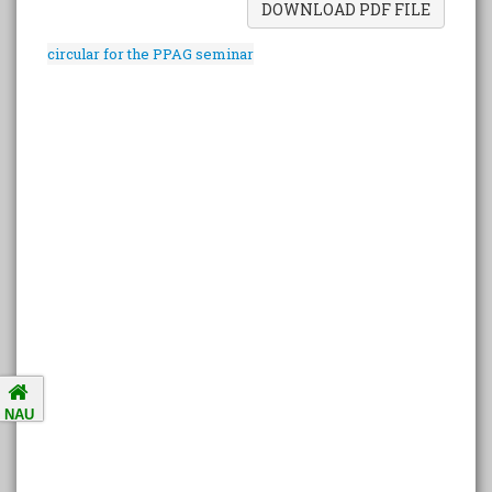
DOWNLOAD PDF FILE
Amalsad Chikoo Gets GI Tag:
circular for the PPAG seminar
Boost for Local Farmers and
Identity
National Ragging Prevention
Programme
Study in India Portal Link
Redressal of Grievances of
Students
Accreditation Notification (For
NAU
the period of five years from
01/04/2021 to 31/03/2026).