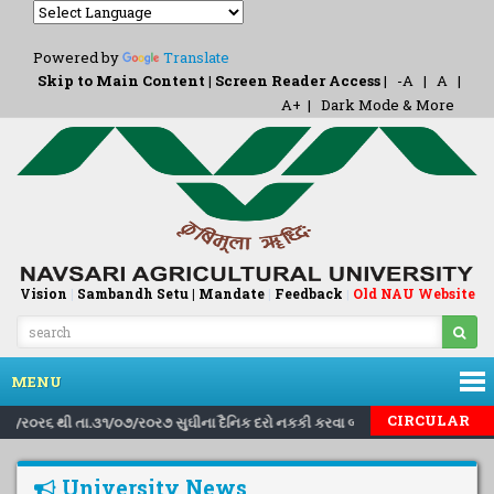
Powered by
Translate
Skip to Main Content
|
Screen Reader Access
|
-A
|
A
|
A+
|
Dark Mode & More
Vision
|
Sambandh Setu |
Mandate
|
Feedback
Old NAU Website
|
MENU
|
|
CIRCULAR
.૧/૮/ર૦ર૬ થી તા.૩૧/૦૭/ર૦ર૭ સુઘીના દૈનિક દરો નકકી કરવા બાબત..
Inviting
University News