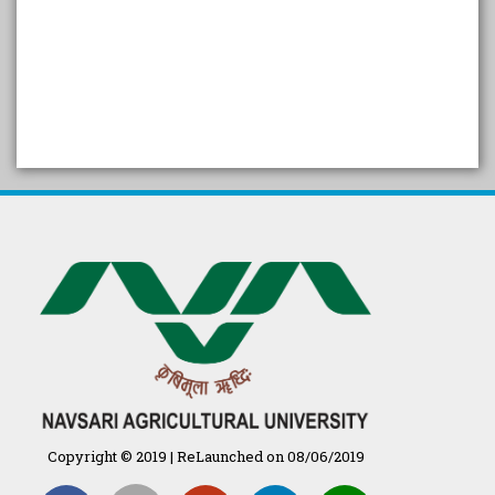
SELF STUDY REPORT
Arogya setu App information
in Gujarati
પ્રાકૃતિક કૃષિ (ખેતી)
દેશી ગાય આધારિત પ્રાકૃતિક ખેતી
गुणवत्ता युक्त कृषि-शिक्षा एक पहल" - भारतीय
कृषि अनुसंधान परिषद की 25वीं अखिल
भारतीय कृषि प्रवेश परीक्षा 2020
Copyright © 2019 | ReLaunched on 08/06/2019