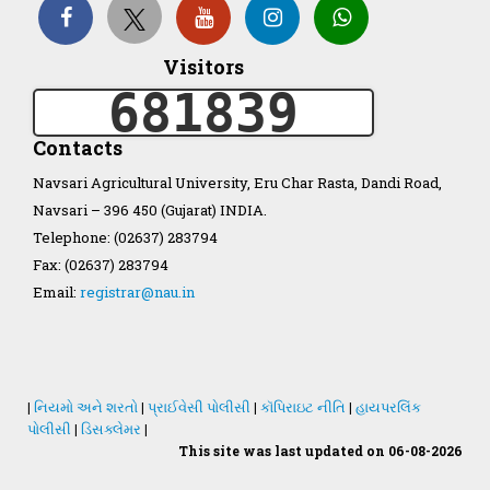
Organization Structure
Visitors
681839
ખેડુત માર્ગદર્શિકા
Contacts
Accreditation Certificate
Navsari Agricultural University, Eru Char Rasta, Dandi Road,
Navsari – 396 450 (Gujarat) INDIA.
Telephone: (02637) 283794
Fax: (02637) 283794
Email:
registrar@nau.in
GAU Act 2004
NAU Statute(Revised)
|
નિયમો અને શરતો
|
પ્રાઈવેસી પોલીસી
|
કૉપિરાઇટ નીતિ
|
હાયપરલિંક
Statastics
પોલીસી
|
ડિસક્લેમર
|
This site was last updated on 06-08-2026