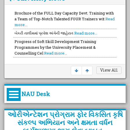
Brochure of the FULL Day Capacity Devt. Training with
a Team of Top-Notch Talented FOUR Trainers wit
Read
more...
બેકરી તાલીમમાં પ્રવેશ અંગેની જાહેરાત
Read more...
Progress of Soft Skill Development Training
Programmes by the University Placement &
Counselling Cel
Read more...
View All
NAU Desk
કુલપતિની પરિવર્તનકારી પહેલનું
ઓરીએન્ટેશન પ્રોગ્રામ ફોર વિકસિત કૃષિ
વિહંગાવલોકન (ઓક્ટોબર ૨૦૨૦-૨૦૨૫)
સંકલ્પ અભિયાન અને ક્ષમતા વર્ધન