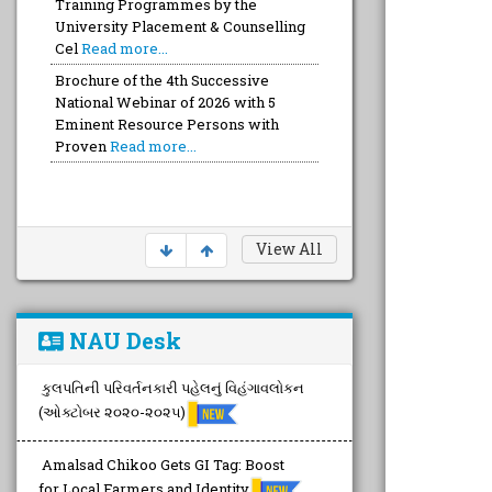
Training Programmes by the
University Placement & Counselling
Cel
Read more...
Brochure of the 4th Successive
National Webinar of 2026 with 5
Eminent Resource Persons with
Proven
Read more...
View All
NAU Desk
કુલપતિની પરિવર્તનકારી પહેલનું વિહંગાવલોકન
(ઓક્ટોબર ૨૦૨૦-૨૦૨૫)
Amalsad Chikoo Gets GI Tag: Boost
for Local Farmers and Identity