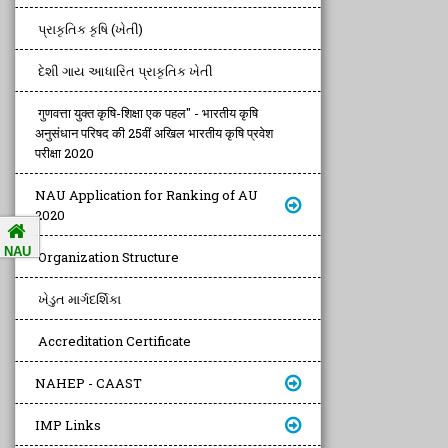
પ્રાકૃતિક કૃષિ (ખેતી)
દેશી ગાય આધારિત પ્રાકૃતિક ખેતી
गुणवत्ता युक्त कृषि-शिक्षा एक पहल" - भारतीय कृषि
अनुसंधान परिषद की 25वीं अखिल भारतीय कृषि प्रवेश
परीक्षा 2020
NAU Application for Ranking of AU
2020
NAU
Organization Structure
ખેડુત માર્ગદર્શિકા
Accreditation Certificate
NAHEP - CAAST
IMP Links