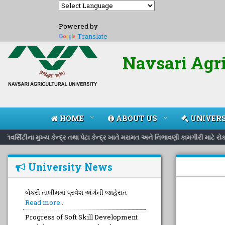
Powered by
Translate
Navsari Agri
HOME
ABOUT US
UNIVERS
વર્સિટીના મુખ્ય કેન્દ્ર તથા પેટા કેન્દ્ર ખાતે મરામત અને નિભાવણી કામગીરી માટે ર
University News
બેકરી તાલીમમાં પ્રવેશ અંગેની જાહેરાત
Read more...
Progress of Soft Skill Development