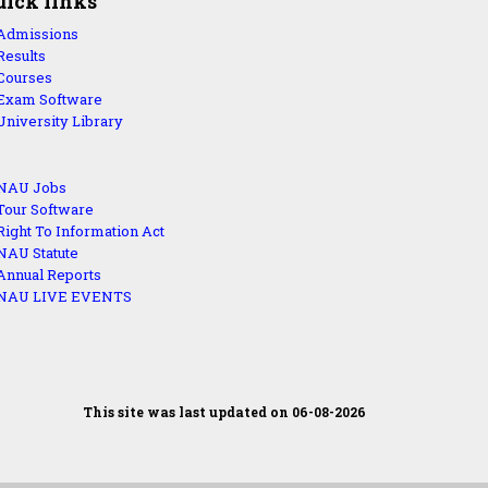
uick links
Admissions
Results
Courses
Exam Software
University Library
NAU Jobs
Tour Software
Right To Information Act
NAU Statute
Annual Reports
NAU LIVE EVENTS
This site was last updated on 06-08-2026