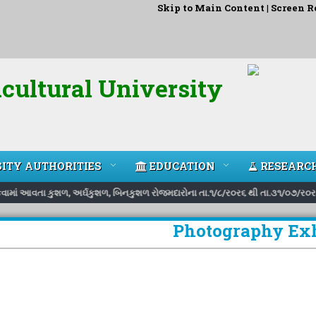
Skip to Main Content
|
Screen R
cultural University
ITY AUTHORITIES
EDUCATION
RESEARC
ોકવામાં આવતા કુશળ, અર્ઘકુશળ, બિનકુશળ રોજમદારોના તા.૧/૮/ર૦ર૬ થી તા.૩૧/૦૭/ર૦ર૭ 
Photography Exh