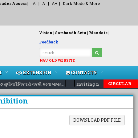
eader Access
|
-A
|
A
|
A+
|
Dark Mode & More
Vision |
Sambandh Setu |
Mandate |
Feedback
NAU OLD WEBSITE
H
EXTENSION
CONTACTS
|
|
CIRCULAR
સુઘીના દૈનિક દરો નકકી કરવા બાબત..
Inviting nomination for 5 day
ibition
DOWNLOAD PDF FILE