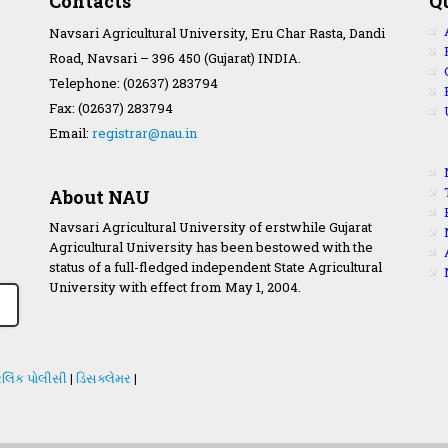
Contacts
Q
Navsari Agricultural University, Eru Char Rasta, Dandi
Road, Navsari – 396 450 (Gujarat) INDIA.
Telephone: (02637) 283794
Fax: (02637) 283794
Email:
registrar@nau.in
About NAU
Navsari Agricultural University of erstwhile Gujarat
Agricultural University has been bestowed with the
status of a full-fledged independent State Agricultural
University with effect from May 1, 2004.
લિંક પોલીસી
|
ડિસક્લેમર
|