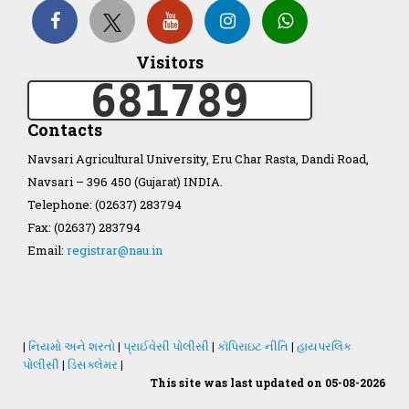
Visitors
Organization Structure
681789
ખેડુત માર્ગદર્શિકા
Contacts
Navsari Agricultural University, Eru Char Rasta, Dandi Road,
Accreditation Certificate
Navsari – 396 450 (Gujarat) INDIA.
Telephone: (02637) 283794
Fax: (02637) 283794
Email:
registrar@nau.in
GAU Act 2004
NAU Statute(Revised)
|
નિયમો અને શરતો
|
પ્રાઈવેસી પોલીસી
|
કૉપિરાઇટ નીતિ
|
હાયપરલિંક
પોલીસી
|
ડિસક્લેમર
|
This site was last updated on 05-08-2026
Statastics