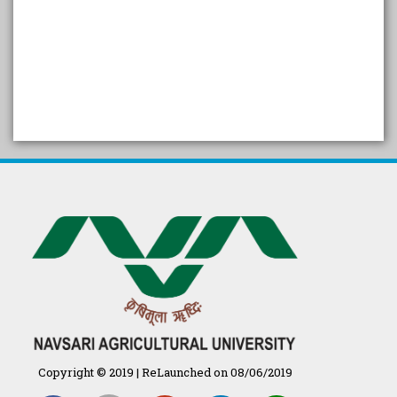
SELF STUDY REPORT
Arogya setu App information
in Gujarati
પ્રાકૃતિક કૃષિ (ખેતી)
દેશી ગાય આધારિત પ્રાકૃતિક ખેતી
गुणवत्ता युक्त कृषि-शिक्षा एक पहल" - भारतीय
कृषि अनुसंधान परिषद की 25वीं अखिल
भारतीय कृषि प्रवेश परीक्षा 2020
Copyright © 2019 | ReLaunched on 08/06/2019