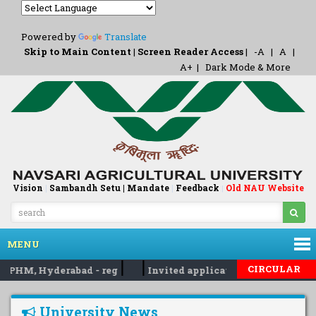
Powered by
Translate
Skip to Main Content
|
Screen Reader Access
|
-A
|
A
|
A+
|
Dark Mode & More
Vision
|
Sambandh Setu |
Mandate
|
Feedback
Old NAU Website
|
MENU
|
|
CIRCULAR
NIPHM, Hyderabad - reg
Invited applications for PG teachin
University News