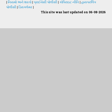
|
નિયમો અને શરતો
|
પ્રાઈવેસી પોલીસી
|
કૉપિરાઇટ નીતિ
|
હાયપરલિંક
પોલીસી
|
ડિસક્લેમર
|
This site was last updated on 06-08-2026
Students Desk
જમીન અને પાણીનું પૃથક્કરણ