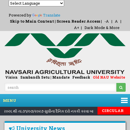
Powered by
Translate
Skip to Main Content
|
Screen Reader Access
|
-A
|
A
|
A+
|
Dark Mode & More
Vision
|
Sambandh Setu |
Mandate
|
Feedback
Old NAU Website
|
MENU
|
|
CIRCULAR
૧/૮/ર૦ર૬ થી તા.૩૧/૦૭/ર૦ર૭ સુઘીના દૈનિક દરો નકકી કરવા બાબત..
Inviting 
University News