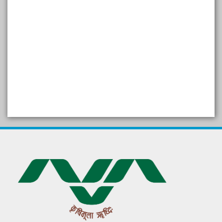
SELF STUDY REPORT
Arogya setu App information
in Gujarati
પ્રાકૃતિક કૃષિ (ખેતી)
દેશી ગાય આધારિત પ્રાકૃતિક ખેતી
गुणवत्ता युक्त कृषि-शिक्षा एक पहल" - भारतीय
कृषि अनुसंधान परिषद की 25वीं अखिल
भारतीय कृषि प्रवेश परीक्षा 2020