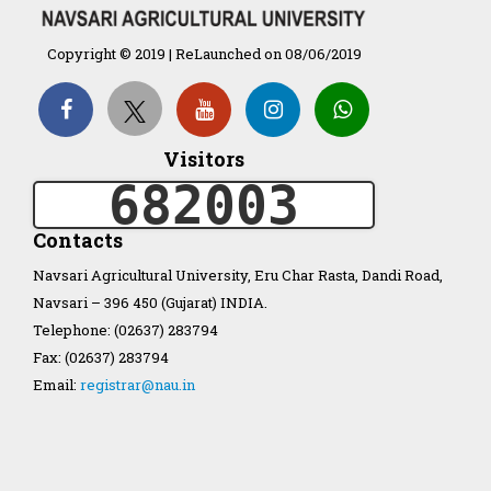
Organization Structure
Copyright © 2019 | ReLaunched on 08/06/2019
ખેડુત માર્ગદર્શિકા
Accreditation Certificate
Visitors
682003
Contacts
Navsari Agricultural University, Eru Char Rasta, Dandi Road,
Navsari – 396 450 (Gujarat) INDIA.
GAU Act 2004
Telephone: (02637) 283794
Fax: (02637) 283794
NAU Statute(Revised)
Email:
registrar@nau.in
Statastics