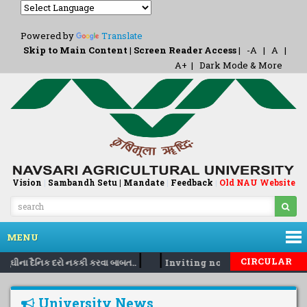
Powered by
Translate
Skip to Main Content
|
Screen Reader Access
|
-A
|
A
|
A+
|
Dark Mode & More
Vision
|
Sambandh Setu |
Mandate
|
Feedback
Old NAU Website
|
MENU
|
|
CIRCULAR
સુઘીના દૈનિક દરો નકકી કરવા બાબત..
Inviting nomination for 5 day
University News