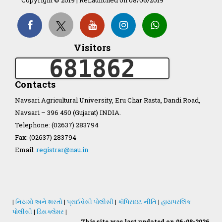
Organization Structure
Visitors
681862
ખેડુત માર્ગદર્શિકા
Contacts
Accreditation Certificate
Navsari Agricultural University, Eru Char Rasta, Dandi Road,
Navsari – 396 450 (Gujarat) INDIA.
Telephone: (02637) 283794
Fax: (02637) 283794
Email:
registrar@nau.in
GAU Act 2004
NAU Statute(Revised)
|
નિયમો અને શરતો
|
પ્રાઈવેસી પોલીસી
|
કૉપિરાઇટ નીતિ
|
હાયપરલિંક
Statastics
પોલીસી
|
ડિસક્લેમર
|
This site was last updated on 06-08-2026