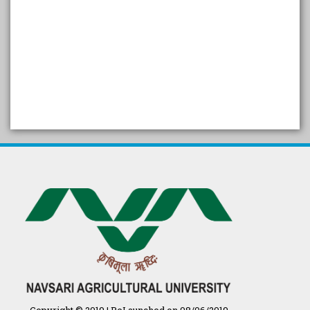
SELF STUDY REPORT
Arogya setu App information
in Gujarati
પ્રાકૃતિક કૃષિ (ખેતી)
દેશી ગાય આધારિત પ્રાકૃતિક ખેતી
गुणवत्ता युक्त कृषि-शिक्षा एक पहल" - भारतीय
कृषि अनुसंधान परिषद की 25वीं अखिल
भारतीय कृषि प्रवेश परीक्षा 2020
Copyright © 2019 | ReLaunched on 08/06/2019