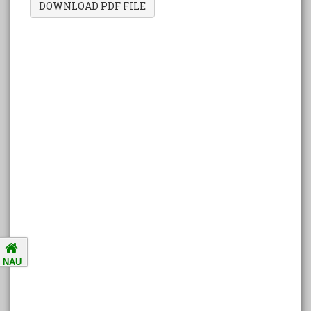
DOWNLOAD PDF FILE
Amalsad Chikoo Gets GI Tag:
Boost for Local Farmers and
Identity
National Ragging Prevention
Programme
Study in India Portal Link
Redressal of Grievances of
Students
Accreditation Notification (For
NAU
the period of five years from
01/04/2021 to 31/03/2026).