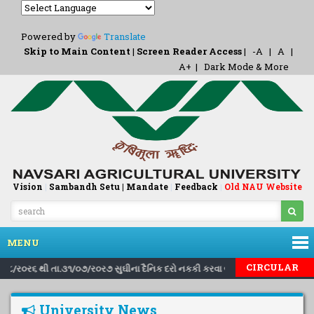
Powered by
Translate
Skip to Main Content
|
Screen Reader Access
|
-A
|
A
|
A+
|
Dark Mode & More
Vision
|
Sambandh Setu |
Mandate
|
Feedback
Old NAU Website
|
MENU
|
|
CIRCULAR
ા.૧/૮/ર૦ર૬ થી તા.૩૧/૦૭/ર૦ર૭ સુઘીના દૈનિક દરો નકકી કરવા બાબત..
Inviting
University News