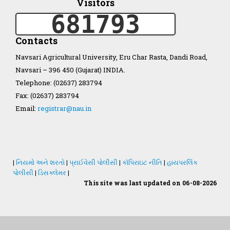
Visitors
681793
Organization Structure
Contacts
ખેડુત માર્ગદર્શિકા
Navsari Agricultural University, Eru Char Rasta, Dandi Road,
Navsari – 396 450 (Gujarat) INDIA.
Accreditation Certificate
Telephone: (02637) 283794
Fax: (02637) 283794
Email:
registrar@nau.in
GAU Act 2004
|
નિયમો અને શરતો
|
પ્રાઈવેસી પોલીસી
|
કૉપિરાઇટ નીતિ
|
હાયપરલિંક
પોલીસી
|
ડિસક્લેમર
|
NAU Statute(Revised)
This site was last updated on 06-08-2026
Statastics