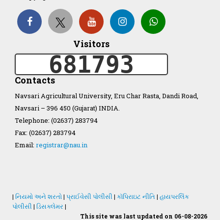
Organization Structure
Visitors
ખેડુત માર્ગદર્શિકા
681793
Accreditation Certificate
Contacts
Navsari Agricultural University, Eru Char Rasta, Dandi Road,
Navsari – 396 450 (Gujarat) INDIA.
Telephone: (02637) 283794
Fax: (02637) 283794
GAU Act 2004
Email:
registrar@nau.in
NAU Statute(Revised)
Statastics
|
નિયમો અને શરતો
|
પ્રાઈવેસી પોલીસી
|
કૉપિરાઇટ નીતિ
|
હાયપરલિંક
પોલીસી
|
ડિસક્લેમર
|
This site was last updated on 06-08-2026