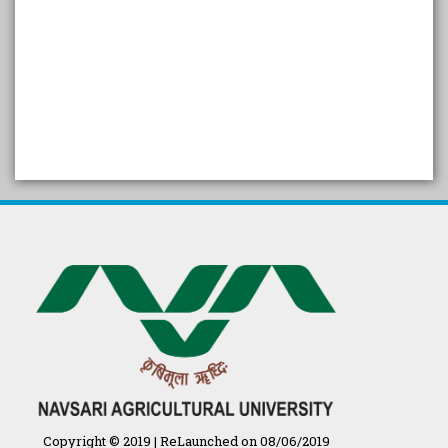
SELF STUDY REPORT
Arogya setu App information
in Gujarati
પ્રાકૃતિક કૃષિ (ખેતી)
દેશી ગાય આધારિત પ્રાકૃતિક ખેતી
गुणवत्ता युक्त कृषि-शिक्षा एक पहल" - भारतीय
कृषि अनुसंधान परिषद की 25वीं अखिल
भारतीय कृषि प्रवेश परीक्षा 2020
Copyright © 2019 | ReLaunched on 08/06/2019