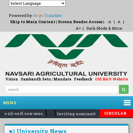
Powered by
Translate
Skip to Main Content
|
Screen Reader Access
|
-A
|
A
|
A+
|
Dark Mode & More
Vision
|
Sambandh Setu |
Mandate
|
Feedback
Old NAU Website
|
MENU
|
|
CIRCULAR
નિક દરો નકકી કરવા બાબત..
Inviting nomination for 5 days train
University News