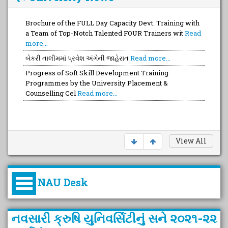
Brochure of the FULL Day Capacity Devt. Training with
a Team of Top-Notch Talented FOUR Trainers wit
Read
more...
બેકરી તાલીમમાં પ્રવેશ અંગેની જાહેરાત
Read more...
Progress of Soft Skill Development Training
Programmes by the University Placement &
Counselling Cel
Read more...
View All
NAU Desk
કુલપતિની પરિવર્તનકારી પહેલનું
નવસારી ક્રુષિ યુનિવર્સિટીનું સને ૨૦૨૧-૨૨
વિહંગાવલોકન (ઓક્ટોબર ૨૦૨૦-૨૦૨૫)