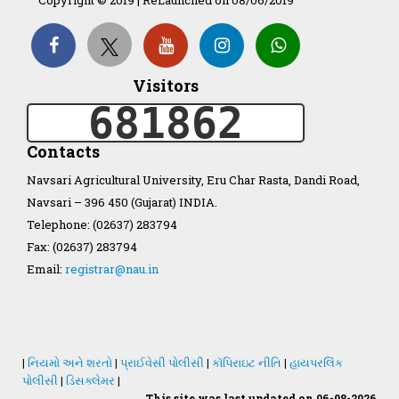
Organization Structure
Visitors
681862
ખેડુત માર્ગદર્શિકા
Contacts
Accreditation Certificate
Navsari Agricultural University, Eru Char Rasta, Dandi Road,
Navsari – 396 450 (Gujarat) INDIA.
Telephone: (02637) 283794
Fax: (02637) 283794
Email:
registrar@nau.in
GAU Act 2004
NAU Statute(Revised)
|
નિયમો અને શરતો
|
પ્રાઈવેસી પોલીસી
|
કૉપિરાઇટ નીતિ
|
હાયપરલિંક
Statastics
પોલીસી
|
ડિસક્લેમર
|
This site was last updated on 06-08-2026