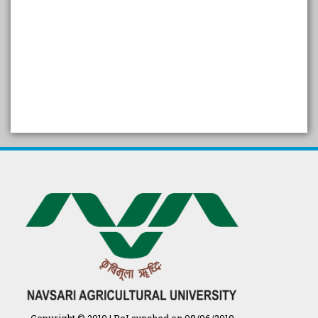
SELF STUDY REPORT
Arogya setu App information
in Gujarati
પ્રાકૃતિક કૃષિ (ખેતી)
દેશી ગાય આધારિત પ્રાકૃતિક ખેતી
गुणवत्ता युक्त कृषि-शिक्षा एक पहल" - भारतीय
कृषि अनुसंधान परिषद की 25वीं अखिल
भारतीय कृषि प्रवेश परीक्षा 2020
Copyright © 2019 | ReLaunched on 08/06/2019