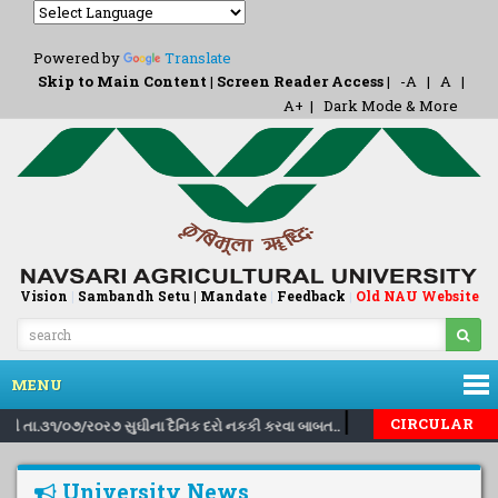
Powered by
Translate
Skip to Main Content
|
Screen Reader Access
|
-A
|
A
|
A+
|
Dark Mode & More
Vision
|
Sambandh Setu |
Mandate
|
Feedback
Old NAU Website
|
MENU
|
|
CIRCULAR
૬ થી તા.૩૧/૦૭/ર૦ર૭ સુઘીના દૈનિક દરો નકકી કરવા બાબત..
Inviting nomin
University News