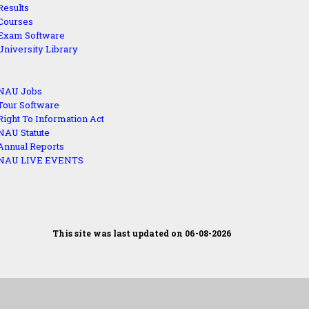
Results
Courses
Exam Software
University Library
NAU Jobs
Tour Software
Right To Information Act
NAU Statute
Annual Reports
NAU LIVE EVENTS
This site was last updated on 06-08-2026