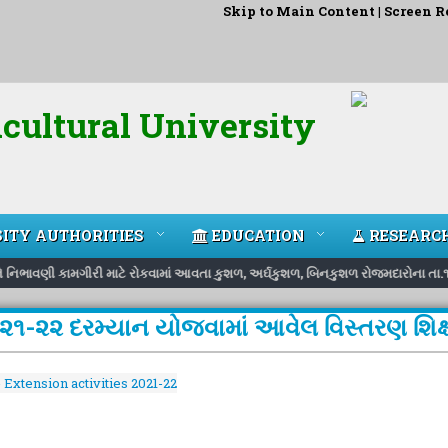
Skip to Main Content
|
Screen R
cultural University
ITY AUTHORITIES
EDUCATION
RESEARC
અને નિભાવણી કામગીરી માટે રોકવામાં આવતા કુશળ, અર્ઘકુશળ, બિનકુશળ રોજમદારોના તા.
૨૦૨૧-૨૨ દરમ્યાન યોજવામાં આવેલ વિસ્તરણ શિક્
 Extension activities 2021-22