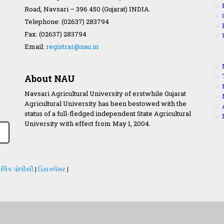
Road, Navsari – 396 450 (Gujarat) INDIA.
Telephone: (02637) 283794
Fax: (02637) 283794
Email:
registrar@nau.in
About NAU
Navsari Agricultural University of erstwhile Gujarat
Agricultural University has been bestowed with the
status of a full-fledged independent State Agricultural
University with effect from May 1, 2004.
લિંક પોલીસી
|
ડિસક્લેમર
|