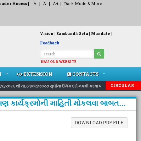
eader Access
|
-A
|
A
|
A+
|
Dark Mode & More
Vision |
Sambandh Setu |
Mandate |
Feedback
NAU OLD WEBSITE
H
EXTENSION
CONTACTS
|
|
CIRCULAR
૧/૮/ર૦ર૬ થી તા.૩૧/૦૭/ર૦ર૭ સુઘીના દૈનિક દરો નકકી કરવા બાબત..
Inviting 
ષણ કાર્યક્રમોની માહિતી મોકલવા બાબત...
DOWNLOAD PDF FILE