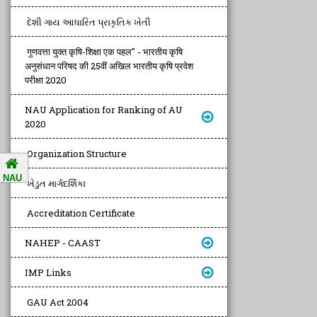
દેશી ગાય આધારિત પ્રાકૃતિક ખેતી
गुणवत्ता युक्त कृषि-शिक्षा एक पहल" - भारतीय कृषि
अनुसंधान परिषद की 25वीं अखिल भारतीय कृषि प्रवेश
परीक्षा 2020
NAU Application for Ranking of AU
2020
Organization Structure
NAU
ખેડુત માર્ગદર્શિકા
Accreditation Certificate
NAHEP - CAAST
IMP Links
GAU Act 2004