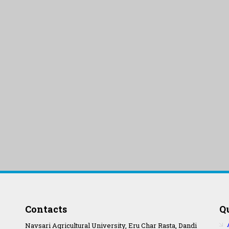
Contacts
Q
Navsari Agricultural University, Eru Char Rasta, Dandi