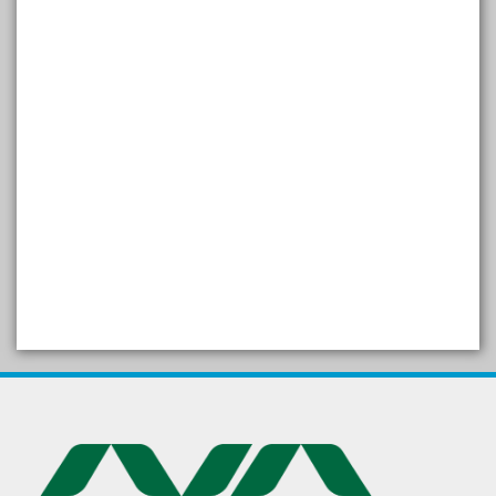
SELF STUDY REPORT
Arogya setu App information
in Gujarati
પ્રાકૃતિક કૃષિ (ખેતી)
દેશી ગાય આધારિત પ્રાકૃતિક ખેતી
गुणवत्ता युक्त कृषि-शिक्षा एक पहल" - भारतीय
कृषि अनुसंधान परिषद की 25वीं अखिल
भारतीय कृषि प्रवेश परीक्षा 2020