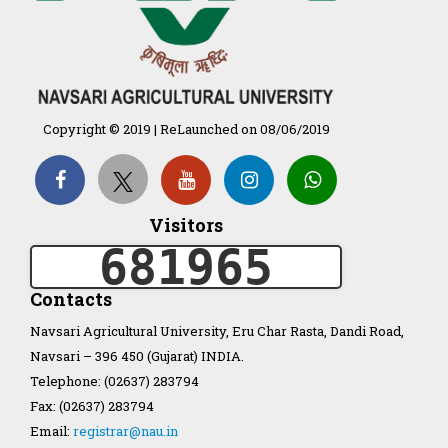
Organization Structure
ખેડુત માર્ગદર્શિકા
Copyright © 2019 | ReLaunched on 08/06/2019
Accreditation Certificate
Visitors
681965
Contacts
GAU Act 2004
Navsari Agricultural University, Eru Char Rasta, Dandi Road,
Navsari – 396 450 (Gujarat) INDIA.
NAU Statute(Revised)
Telephone: (02637) 283794
Fax: (02637) 283794
Statastics
Email:
registrar@nau.in