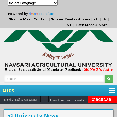
Powered by
Translate
Skip to Main Content
|
Screen Reader Access
|
-A
|
A
|
A+
|
Dark Mode & More
Vision
|
Sambandh Setu |
Mandate
|
Feedback
Old NAU Website
|
MENU
|
|
CIRCULAR
નિક દરો નકકી કરવા બાબત..
Inviting nomination for 5 days train
University News