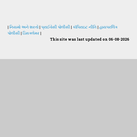
|
નિયમો અને શરતો
|
પ્રાઈવેસી પોલીસી
|
કૉપિરાઇટ નીતિ
|
હાયપરલિંક
પોલીસી
|
ડિસક્લેમર
|
Students Desk
This site was last updated on 06-08-2026
જમીન અને પાણીનું પૃથક્કરણ