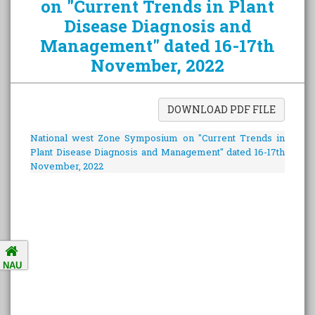
on "Current Trends in Plant
Disease Diagnosis and
Management" dated 16-17th
Amalsad Chikoo Gets GI Tag:
November, 2022
Boost for Local Farmers and
Identity
DOWNLOAD PDF FILE
National Ragging Prevention
Programme
National west Zone Symposium on "Current Trends in
Plant Disease Diagnosis and Management" dated 16-17th
November, 2022
Study in India Portal Link
Redressal of Grievances of
Students
NAU
Accreditation Notification (For
the period of five years from
01/04/2021 to 31/03/2026).