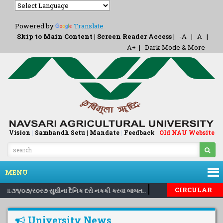
Powered by
Translate
Skip to Main Content
|
Screen Reader Access
|
-A
|
A
|
A+
|
Dark Mode & More
Vision
|
Sambandh Setu |
Mandate
|
Feedback
Old NAU Website
|
MENU
|
|
CIRCULAR
ી તા.૩૧/૦૭/ર૦ર૭ સુઘીના દૈનિક દરો નકકી કરવા બાબત..
Inviting nominat
University News