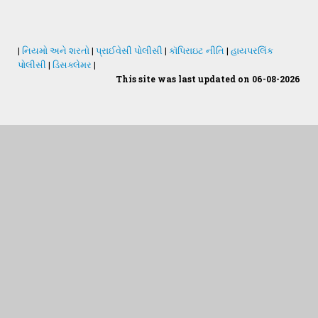
|
નિયમો અને શરતો
|
પ્રાઈવેસી પોલીસી
|
કૉપિરાઇટ નીતિ
|
હાયપરલિંક
પોલીસી
|
ડિસક્લેમર
|
This site was last updated on 06-08-2026
Students Desk
જમીન અને પાણીનું પૃથક્કરણ