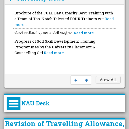
Brochure of the FULL Day Capacity Devt. Training with
બેકરી તાલીમમાં પ્રવેશ અંગેની જાહેરાત
Read more...
a Team of Top-Notch Talented FOUR Trainers wit
Read
Progress of Soft Skill Development Training
more...
Programmes by the University Placement &
Counselling Cel
Read more...
Brochure of the 4th Successive National Webinar of
2026 with 5 Eminent Resource Persons with Proven
Read more...
View All
NAU Desk
કુલપતિની પરિવર્તનકારી પહેલનું
Revision of Travelling Allowance,
વિહંગાવલોકન (ઓક્ટોબર ૨૦૨૦-૨૦૨૫)