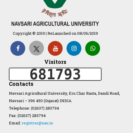
Organization Structure
Copyright © 2019 | ReLaunched on 08/06/2019
ખેડુત માર્ગદર્શિકા
Accreditation Certificate
Visitors
681793
Contacts
Navsari Agricultural University, Eru Char Rasta, Dandi Road,
GAU Act 2004
Navsari – 396 450 (Gujarat) INDIA.
Telephone: (02637) 283794
NAU Statute(Revised)
Fax: (02637) 283794
Email:
registrar@nau.in
Statastics