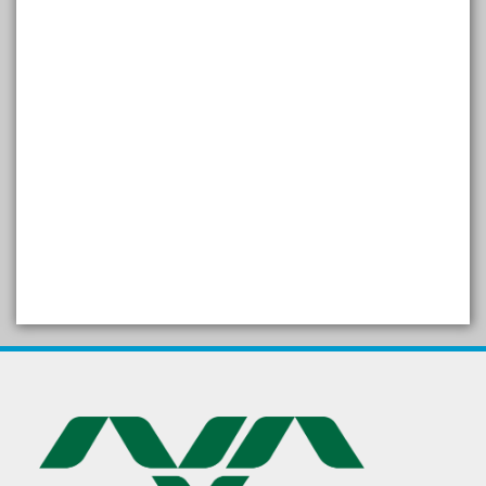
SELF STUDY REPORT
Arogya setu App information
in Gujarati
પ્રાકૃતિક કૃષિ (ખેતી)
દેશી ગાય આધારિત પ્રાકૃતિક ખેતી
गुणवत्ता युक्त कृषि-शिक्षा एक पहल" - भारतीय
कृषि अनुसंधान परिषद की 25वीं अखिल
भारतीय कृषि प्रवेश परीक्षा 2020