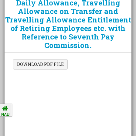
Daily Allowance, Travelling
Allowance on Transfer and
Travelling Allowance Entitlement
Amalsad Chikoo Gets GI Tag:
of Retiring Employees etc. with
Boost for Local Farmers and
Reference to Seventh Pay
Identity
Commission.
National Ragging Prevention
Programme
DOWNLOAD PDF FILE
Study in India Portal Link
Redressal of Grievances of
Students
NAU
Accreditation Notification (For
the period of five years from
01/04/2021 to 31/03/2026).