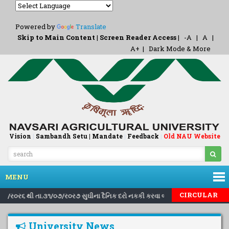
Powered by
Translate
Skip to Main Content
|
Screen Reader Access
|
-A
|
A
|
A+
|
Dark Mode & More
Vision
|
Sambandh Setu |
Mandate
|
Feedback
Old NAU Website
|
MENU
|
|
CIRCULAR
.૧/૮/ર૦ર૬ થી તા.૩૧/૦૭/ર૦ર૭ સુઘીના દૈનિક દરો નકકી કરવા બાબત..
Inviting
University News