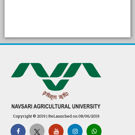
SELF STUDY REPORT
Arogya setu App information
in Gujarati
પ્રાકૃતિક કૃષિ (ખેતી)
દેશી ગાય આધારિત પ્રાકૃતિક ખેતી
गुणवत्ता युक्त कृषि-शिक्षा एक पहल" - भारतीय
कृषि अनुसंधान परिषद की 25वीं अखिल
भारतीय कृषि प्रवेश परीक्षा 2020
Copyright © 2019 | ReLaunched on 08/06/2019