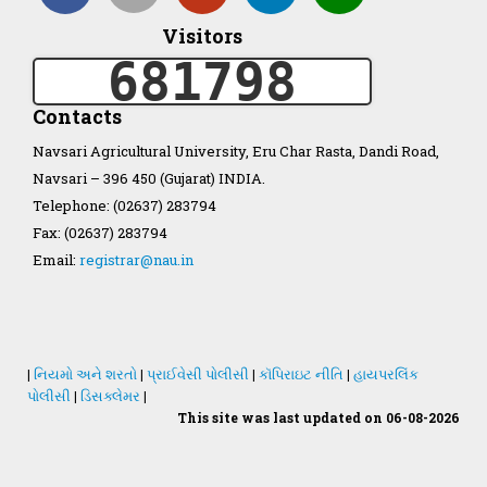
Visitors
Organization Structure
681798
ખેડુત માર્ગદર્શિકા
Contacts
Navsari Agricultural University, Eru Char Rasta, Dandi Road,
Accreditation Certificate
Navsari – 396 450 (Gujarat) INDIA.
Telephone: (02637) 283794
Fax: (02637) 283794
Email:
registrar@nau.in
GAU Act 2004
NAU Statute(Revised)
|
નિયમો અને શરતો
|
પ્રાઈવેસી પોલીસી
|
કૉપિરાઇટ નીતિ
|
હાયપરલિંક
પોલીસી
|
ડિસક્લેમર
|
This site was last updated on 06-08-2026
Statastics