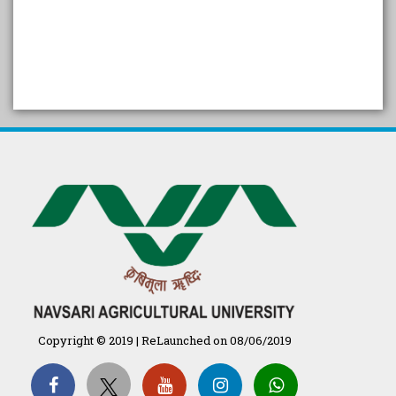
SELF STUDY REPORT
Arogya setu App information
in Gujarati
પ્રાકૃતિક કૃષિ (ખેતી)
દેશી ગાય આધારિત પ્રાકૃતિક ખેતી
गुणवत्ता युक्त कृषि-शिक्षा एक पहल" - भारतीय
कृषि अनुसंधान परिषद की 25वीं अखिल
भारतीय कृषि प्रवेश परीक्षा 2020
Copyright © 2019 | ReLaunched on 08/06/2019