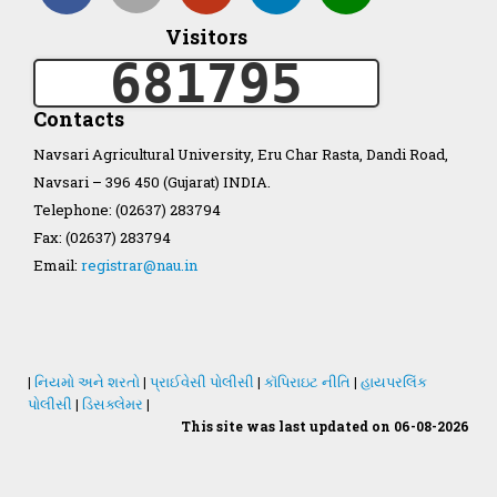
Visitors
Organization Structure
681795
ખેડુત માર્ગદર્શિકા
Contacts
Navsari Agricultural University, Eru Char Rasta, Dandi Road,
Accreditation Certificate
Navsari – 396 450 (Gujarat) INDIA.
Telephone: (02637) 283794
Fax: (02637) 283794
Email:
registrar@nau.in
GAU Act 2004
NAU Statute(Revised)
|
નિયમો અને શરતો
|
પ્રાઈવેસી પોલીસી
|
કૉપિરાઇટ નીતિ
|
હાયપરલિંક
પોલીસી
|
ડિસક્લેમર
|
This site was last updated on 06-08-2026
Statastics