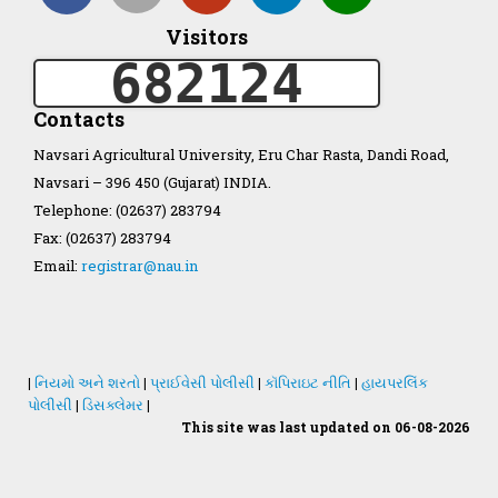
Visitors
Organization Structure
682124
ખેડુત માર્ગદર્શિકા
Contacts
Navsari Agricultural University, Eru Char Rasta, Dandi Road,
Accreditation Certificate
Navsari – 396 450 (Gujarat) INDIA.
Telephone: (02637) 283794
Fax: (02637) 283794
Email:
registrar@nau.in
GAU Act 2004
NAU Statute(Revised)
|
નિયમો અને શરતો
|
પ્રાઈવેસી પોલીસી
|
કૉપિરાઇટ નીતિ
|
હાયપરલિંક
પોલીસી
|
ડિસક્લેમર
|
This site was last updated on 06-08-2026
Statastics