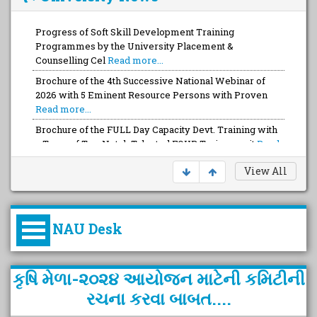
Progress of Soft Skill Development Training
Programmes by the University Placement &
Counselling Cel
Read more...
Brochure of the 4th Successive National Webinar of
2026 with 5 Eminent Resource Persons with Proven
Read more...
Brochure of the FULL Day Capacity Devt. Training with
a Team of Top-Notch Talented FOUR Trainers wit
Read
more...
View All
NAU Desk
કુલપતિની પરિવર્તનકારી પહેલનું
કૃષિ મેળા-૨૦૨૪ આયોજન માટેની કમિટીની
વિહંગાવલોકન (ઓક્ટોબર ૨૦૨૦-૨૦૨૫)
રચના કરવા બાબત....