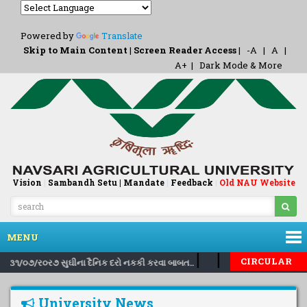
Powered by
Translate
Skip to Main Content
|
Screen Reader Access
|
-A
|
A
|
A+
|
Dark Mode & More
Vision
|
Sambandh Setu |
Mandate
|
Feedback
Old NAU Website
|
MENU
|
|
CIRCULAR
 તા.૩૧/૦૭/ર૦ર૭ સુઘીના દૈનિક દરો નકકી કરવા બાબત..
Inviting nominatio
University News