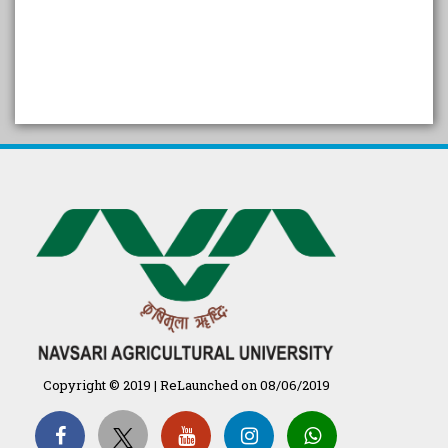
SELF STUDY REPORT
Arogya setu App information
in Gujarati
પ્રાકૃતિક કૃષિ (ખેતી)
દેશી ગાય આધારિત પ્રાકૃતિક ખેતી
गुणवत्ता युक्त कृषि-शिक्षा एक पहल" - भारतीय
कृषि अनुसंधान परिषद की 25वीं अखिल
भारतीय कृषि प्रवेश परीक्षा 2020
Copyright © 2019 | ReLaunched on 08/06/2019