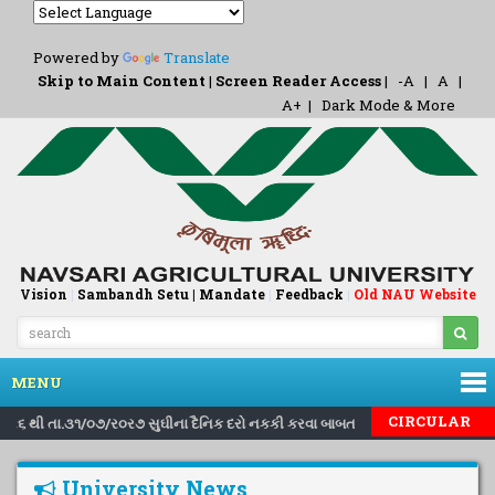
Powered by
Translate
Skip to Main Content
|
Screen Reader Access
|
-A
|
A
|
A+
|
Dark Mode & More
Vision
|
Sambandh Setu |
Mandate
|
Feedback
Old NAU Website
|
MENU
|
|
CIRCULAR
/ર૦ર૬ થી તા.૩૧/૦૭/ર૦ર૭ સુઘીના દૈનિક દરો નકકી કરવા બાબત..
Inviting nom
University News