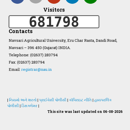
Visitors
Organization Structure
681798
ખેડુત માર્ગદર્શિકા
Contacts
Navsari Agricultural University, Eru Char Rasta, Dandi Road,
Accreditation Certificate
Navsari – 396 450 (Gujarat) INDIA.
Telephone: (02637) 283794
Fax: (02637) 283794
Email:
registrar@nau.in
GAU Act 2004
NAU Statute(Revised)
|
નિયમો અને શરતો
|
પ્રાઈવેસી પોલીસી
|
કૉપિરાઇટ નીતિ
|
હાયપરલિંક
પોલીસી
|
ડિસક્લેમર
|
This site was last updated on 06-08-2026
Statastics