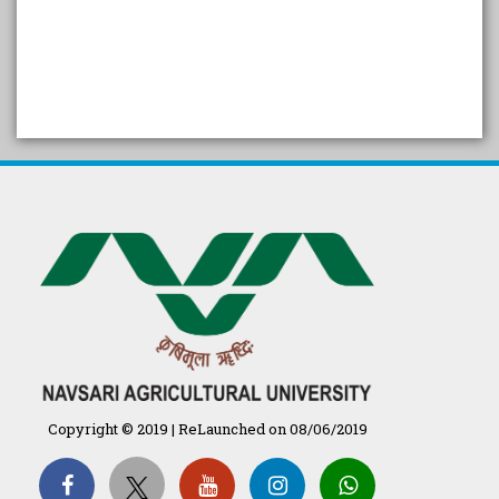
SELF STUDY REPORT
Arogya setu App information
in Gujarati
પ્રાકૃતિક કૃષિ (ખેતી)
દેશી ગાય આધારિત પ્રાકૃતિક ખેતી
गुणवत्ता युक्त कृषि-शिक्षा एक पहल" - भारतीय
कृषि अनुसंधान परिषद की 25वीं अखिल
भारतीय कृषि प्रवेश परीक्षा 2020
Copyright © 2019 | ReLaunched on 08/06/2019