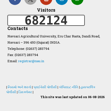
Visitors
682124
Organization Structure
Contacts
ખેડુત માર્ગદર્શિકા
Navsari Agricultural University, Eru Char Rasta, Dandi Road,
Navsari – 396 450 (Gujarat) INDIA.
Accreditation Certificate
Telephone: (02637) 283794
Fax: (02637) 283794
Email:
registrar@nau.in
GAU Act 2004
|
નિયમો અને શરતો
|
પ્રાઈવેસી પોલીસી
|
કૉપિરાઇટ નીતિ
|
હાયપરલિંક
પોલીસી
|
ડિસક્લેમર
|
NAU Statute(Revised)
This site was last updated on 06-08-2026
Statastics