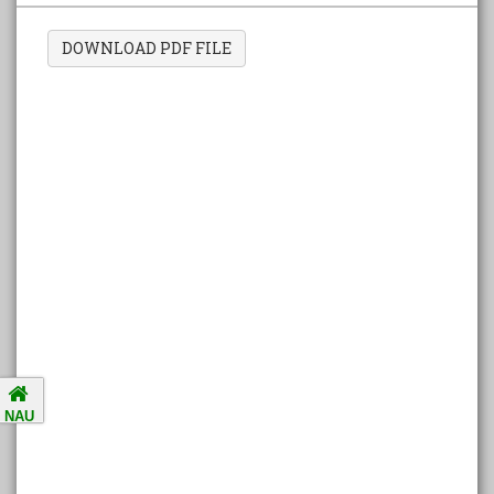
DOWNLOAD PDF FILE
Amalsad Chikoo Gets GI Tag:
Boost for Local Farmers and
Identity
National Ragging Prevention
Programme
Study in India Portal Link
Redressal of Grievances of
Students
NAU
Accreditation Notification (For
the period of five years from
01/04/2021 to 31/03/2026).