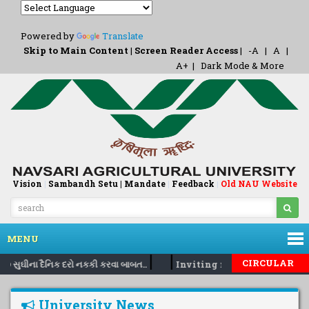
Powered by
Translate
Skip to Main Content
|
Screen Reader Access
|
-A
|
A
|
A+
|
Dark Mode & More
Vision
|
Sambandh Setu |
Mandate
|
Feedback
Old NAU Website
|
MENU
|
|
CIRCULAR
ર૭ સુઘીના દૈનિક દરો નકકી કરવા બાબત..
Inviting nomination for 5 d
University News