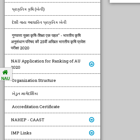
પ્રાકૃતિક કૃષિ (ખેતી)
દેશી ગાય આધારિત પ્રાકૃતિક ખેતી
गुणवत्ता युक्त कृषि-शिक्षा एक पहल" - भारतीय कृषि
अनुसंधान परिषद की 25वीं अखिल भारतीय कृषि प्रवेश
परीक्षा 2020
NAU Application for Ranking of AU
2020
NAU
Organization Structure
ખેડુત માર્ગદર્શિકા
Accreditation Certificate
NAHEP - CAAST
IMP Links