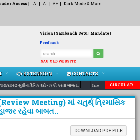
eader Access
|
-A
|
A
|
A+
|
Dark Mode & More
Vision |
Sambandh Setu |
Mandate |
Feedback
NAU OLD WEBSITE
H
EXTENSION
CONTACTS
|
|
CIRCULAR
૦૭/ર૦ર૭ સુઘીના દૈનિક દરો નકકી કરવા બાબત..
Inviting nomination for
Review Meeting) માં ચતુર્થ્ ત્રિમાસિક
 હાજર રહેવા બાબત..
DOWNLOAD PDF FILE