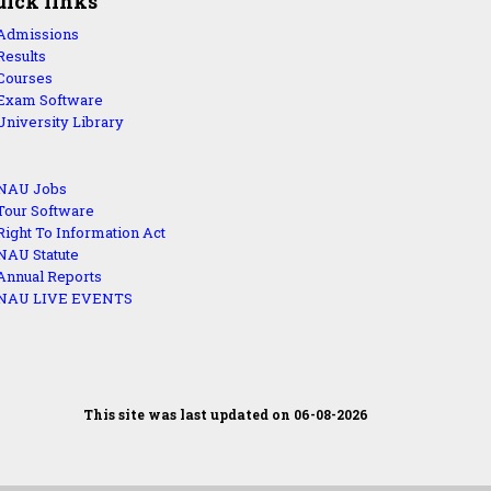
uick links
Admissions
Results
Courses
Exam Software
University Library
NAU Jobs
Tour Software
Right To Information Act
NAU Statute
Annual Reports
NAU LIVE EVENTS
This site was last updated on 06-08-2026