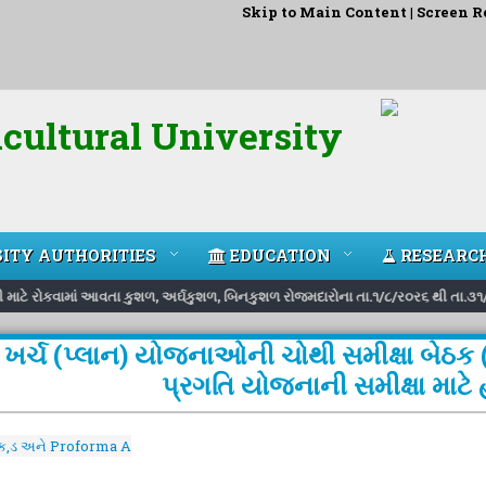
Skip to Main Content
|
Screen R
cultural University
ITY AUTHORITIES
EDUCATION
RESEARC
રી માટે રોકવામાં આવતા કુશળ, અર્ઘકુશળ, બિનકુશળ રોજમદારોના તા.૧/૮/ર૦ર૬ થી તા.૩૧/
 ખર્ચ (પ્લાન) યોજનાઓની ચોથી સમીક્ષા બેઠક (
પ્રગતિ યોજનાની સમીક્ષા માટે
ક,ડ અને Proforma A