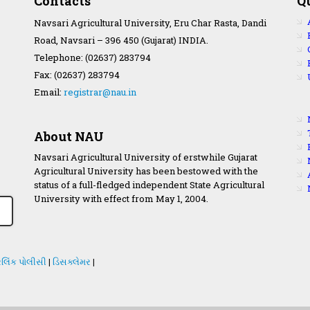
Contacts
Q
Navsari Agricultural University, Eru Char Rasta, Dandi
Road, Navsari – 396 450 (Gujarat) INDIA.
Telephone: (02637) 283794
Fax: (02637) 283794
Email:
registrar@nau.in
About NAU
Navsari Agricultural University of erstwhile Gujarat
Agricultural University has been bestowed with the
status of a full-fledged independent State Agricultural
University with effect from May 1, 2004.
લિંક પોલીસી
|
ડિસક્લેમર
|