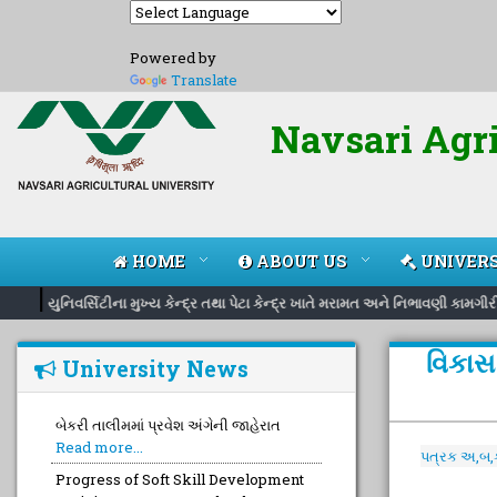
Powered by
Translate
Navsari Agri
HOME
ABOUT US
UNIVERS
|
યુનિવર્સિટીના મુખ્ય કેન્દ્ર તથા પેટા કેન્દ્ર ખાતે મરામત અને નિભાવણી કામગી
વિકાસ
University News
બેકરી તાલીમમાં પ્રવેશ અંગેની જાહેરાત
Read more...
પત્રક અ,બ,
Progress of Soft Skill Development