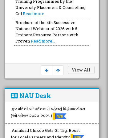
Training Programmes by the
University Placement & Counselling
Cel
Read more...
Brochure of the 4th Successive
National Webinar of 2026 with 5
Eminent Resource Persons with
Proven
Read more...
View All
NAU Desk
કુલપતિની પરિવર્તનકારી પહેલનું વિહંગાવલોકન
(ઓક્ટોબર ૨૦૨૦-૨૦૨૫)
Amalsad Chikoo Gets GI Tag: Boost
for Local Farmers and Identity