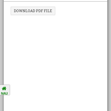
DOWNLOAD PDF FILE
Amalsad Chikoo Gets GI Tag:
Boost for Local Farmers and
Identity
National Ragging Prevention
Programme
Study in India Portal Link
Redressal of Grievances of
Students
NAU
Accreditation Notification (For
the period of five years from
01/04/2021 to 31/03/2026).