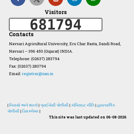
Visitors
681794
Organization Structure
Contacts
ખેડુત માર્ગદર્શિકા
Navsari Agricultural University, Eru Char Rasta, Dandi Road,
Navsari – 396 450 (Gujarat) INDIA.
Accreditation Certificate
Telephone: (02637) 283794
Fax: (02637) 283794
Email:
registrar@nau.in
GAU Act 2004
|
નિયમો અને શરતો
|
પ્રાઈવેસી પોલીસી
|
કૉપિરાઇટ નીતિ
|
હાયપરલિંક
પોલીસી
|
ડિસક્લેમર
|
NAU Statute(Revised)
This site was last updated on 06-08-2026
Statastics