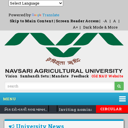
Powered by
Translate
Skip to Main Content
|
Screen Reader Access
|
-A
|
A
|
A+
|
Dark Mode & More
Vision
|
Sambandh Setu |
Mandate
|
Feedback
Old NAU Website
|
MENU
|
|
CIRCULAR
 દૈનિક દરો નકકી કરવા બાબત..
Inviting nomination for 5 days tra
University News