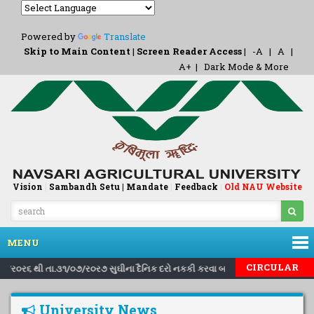
Powered by
Translate
Skip to Main Content
|
Screen Reader Access
|
-A
|
A
|
A+
|
Dark Mode & More
Vision
|
Sambandh Setu |
Mandate
|
Feedback
Old NAU Website
|
MENU
|
|
CIRCULAR
૧/૮/ર૦ર૬ થી તા.૩૧/૦૭/ર૦ર૭ સુઘીના દૈનિક દરો નકકી કરવા બાબત..
Inviting 
University News