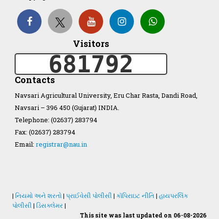
Organization Structure
Visitors
ખેડુત માર્ગદર્શિકા
681792
Accreditation Certificate
Contacts
Navsari Agricultural University, Eru Char Rasta, Dandi Road,
Navsari – 396 450 (Gujarat) INDIA.
Telephone: (02637) 283794
Fax: (02637) 283794
GAU Act 2004
Email:
registrar@nau.in
NAU Statute(Revised)
Statastics
|
નિયમો અને શરતો
|
પ્રાઈવેસી પોલીસી
|
કૉપિરાઇટ નીતિ
|
હાયપરલિંક
પોલીસી
|
ડિસક્લેમર
|
This site was last updated on 06-08-2026