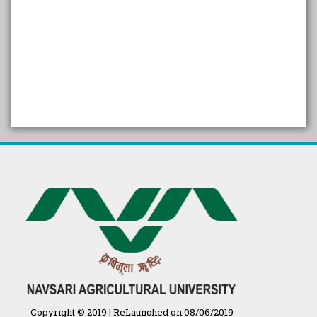
SELF STUDY REPORT
Arogya setu App information
in Gujarati
પ્રાકૃતિક કૃષિ (ખેતી)
દેશી ગાય આધારિત પ્રાકૃતિક ખેતી
गुणवत्ता युक्त कृषि-शिक्षा एक पहल" - भारतीय
कृषि अनुसंधान परिषद की 25वीं अखिल
भारतीय कृषि प्रवेश परीक्षा 2020
Copyright © 2019 | ReLaunched on 08/06/2019