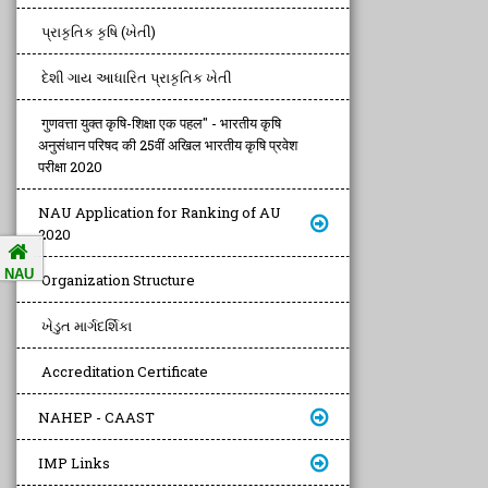
પ્રાકૃતિક કૃષિ (ખેતી)
દેશી ગાય આધારિત પ્રાકૃતિક ખેતી
गुणवत्ता युक्त कृषि-शिक्षा एक पहल" - भारतीय कृषि
अनुसंधान परिषद की 25वीं अखिल भारतीय कृषि प्रवेश
परीक्षा 2020
NAU Application for Ranking of AU
2020
NAU
Organization Structure
ખેડુત માર્ગદર્શિકા
Accreditation Certificate
NAHEP - CAAST
IMP Links