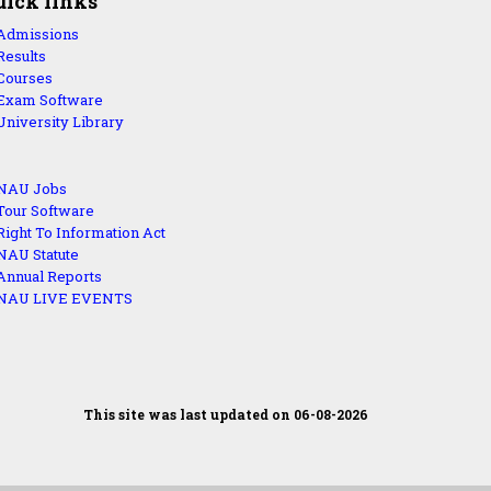
uick links
Admissions
Results
Courses
Exam Software
University Library
NAU Jobs
Tour Software
Right To Information Act
NAU Statute
Annual Reports
NAU LIVE EVENTS
This site was last updated on 06-08-2026