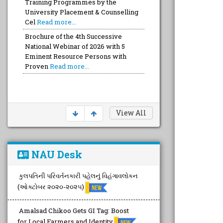
Training Programmes by the
University Placement & Counselling
Cel
Read more...
Brochure of the 4th Successive
National Webinar of 2026 with 5
Eminent Resource Persons with
Proven
Read more...
View All
NAU Desk
કુલપતિની પરિવર્તનકારી પહેલનું વિહંગાવલોકન
(ઓક્ટોબર ૨૦૨૦-૨૦૨૫)
Amalsad Chikoo Gets GI Tag: Boost
for Local Farmers and Identity