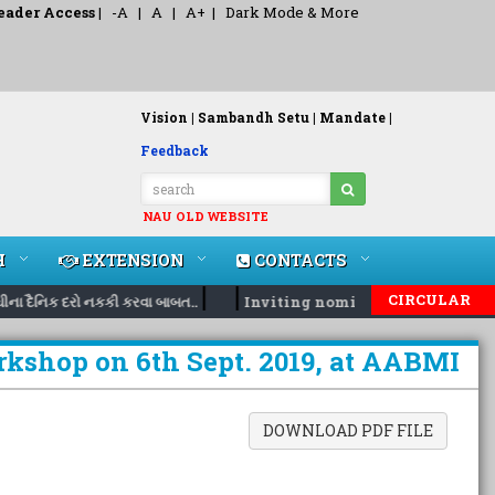
eader Access
|
-A
|
A
|
A+
|
Dark Mode & More
Vision |
Sambandh Setu |
Mandate |
Feedback
NAU OLD WEBSITE
H
EXTENSION
CONTACTS
|
|
CIRCULAR
ા દૈનિક દરો નકકી કરવા બાબત..
Inviting nomination for 5 days tr
orkshop on 6th Sept. 2019, at AABMI
DOWNLOAD PDF FILE