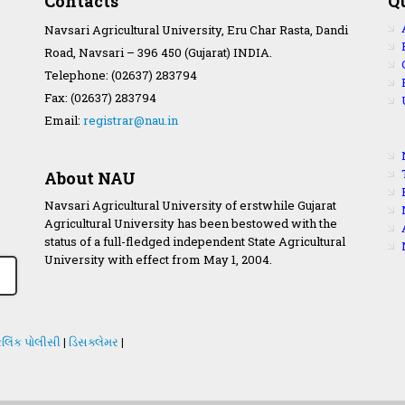
Contacts
Q
Navsari Agricultural University, Eru Char Rasta, Dandi
Road, Navsari – 396 450 (Gujarat) INDIA.
Telephone: (02637) 283794
Fax: (02637) 283794
Email:
registrar@nau.in
About NAU
Navsari Agricultural University of erstwhile Gujarat
Agricultural University has been bestowed with the
status of a full-fledged independent State Agricultural
University with effect from May 1, 2004.
લિંક પોલીસી
|
ડિસક્લેમર
|