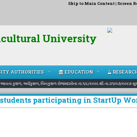
Skip to Main Content
|
Screen R
cultural University
ITY AUTHORITIES
EDUCATION
RESEARC
માં આવતા કુશળ, અર્ઘકુશળ, બિનકુશળ રોજમદારોના તા.૧/૮/ર૦ર૬ થી તા.૩૧/૦૭/ર૦ર૭ સુઘીન
f students participating in StartUp W