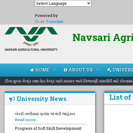
Powered by
Translate
Navsari Agri
HOME
ABOUT US
UNIVERS
િટીના મુખ્ય કેન્દ્ર તથા પેટા કેન્દ્ર ખાતે મરામત અને નિભાવણી કામગીરી માટે રોકવા
List o
University News
બેકરી તાલીમમાં પ્રવેશ અંગેની જાહેરાત
Read more...
Progress of Soft Skill Development