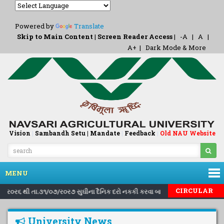
Powered by
Translate
Skip to Main Content
|
Screen Reader Access
|
-A
|
A
|
A+
|
Dark Mode & More
Vision
|
Sambandh Setu |
Mandate
|
Feedback
Old NAU Website
|
MENU
|
|
CIRCULAR
૧/૮/ર૦ર૬ થી તા.૩૧/૦૭/ર૦ર૭ સુઘીના દૈનિક દરો નકકી કરવા બાબત..
Inviting 
University News