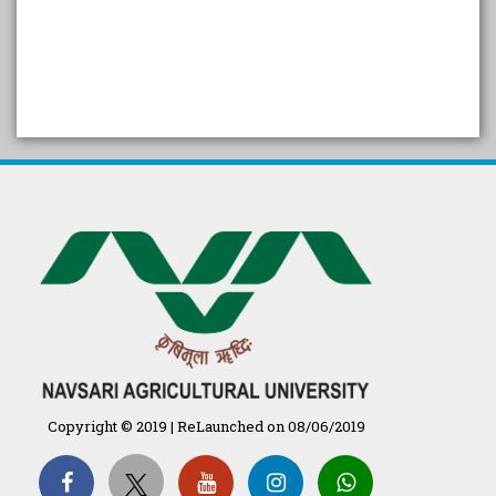
SELF STUDY REPORT
Arogya setu App information
in Gujarati
પ્રાકૃતિક કૃષિ (ખેતી)
દેશી ગાય આધારિત પ્રાકૃતિક ખેતી
गुणवत्ता युक्त कृषि-शिक्षा एक पहल" - भारतीय
कृषि अनुसंधान परिषद की 25वीं अखिल
भारतीय कृषि प्रवेश परीक्षा 2020
Copyright © 2019 | ReLaunched on 08/06/2019