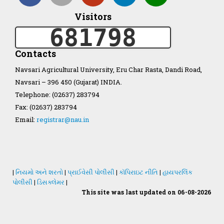
Visitors
Organization Structure
681798
ખેડુત માર્ગદર્શિકા
Contacts
Navsari Agricultural University, Eru Char Rasta, Dandi Road,
Accreditation Certificate
Navsari – 396 450 (Gujarat) INDIA.
Telephone: (02637) 283794
Fax: (02637) 283794
Email:
registrar@nau.in
GAU Act 2004
NAU Statute(Revised)
|
નિયમો અને શરતો
|
પ્રાઈવેસી પોલીસી
|
કૉપિરાઇટ નીતિ
|
હાયપરલિંક
પોલીસી
|
ડિસક્લેમર
|
This site was last updated on 06-08-2026
Statastics