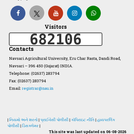
Organization Structure
Visitors
ખેડુત માર્ગદર્શિકા
682106
Accreditation Certificate
Contacts
Navsari Agricultural University, Eru Char Rasta, Dandi Road,
Navsari – 396 450 (Gujarat) INDIA.
Telephone: (02637) 283794
Fax: (02637) 283794
GAU Act 2004
Email:
registrar@nau.in
NAU Statute(Revised)
Statastics
|
નિયમો અને શરતો
|
પ્રાઈવેસી પોલીસી
|
કૉપિરાઇટ નીતિ
|
હાયપરલિંક
પોલીસી
|
ડિસક્લેમર
|
This site was last updated on 06-08-2026