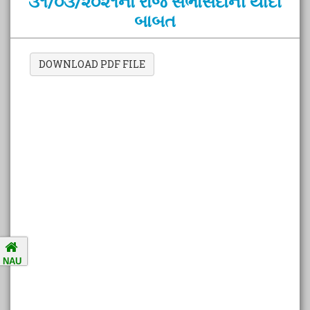
૩૧/૦૩/૨૦૨૧નો રોજ સભાસદોની યાદી
બાબત
Amalsad Chikoo Gets GI Tag:
Boost for Local Farmers and
Identity
DOWNLOAD PDF FILE
National Ragging Prevention
Programme
Study in India Portal Link
Redressal of Grievances of
Students
Accreditation Notification (For
NAU
the period of five years from
01/04/2021 to 31/03/2026).