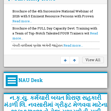
Brochure of the 4th Successive National Webinar of
2026 with 5 Eminent Resource Persons with Proven
Read more...
Brochure of the FULL Day Capacity Devt. Training with
a Team of Top-Notch Talented FOUR Trainers wit
Read
more...
બેકરી તાલીમમાં પ્રવેશ અંગેની જાહેરાત
Read more...
View All
NAU Desk
કુલપતિની પરિવર્તનકારી પહેલનું
ન.કૃ.યુ. કર્મચારી બચત ‍ઘિરાણ સહકારી
વિહંગાવલોકન (ઓક્ટોબર ૨૦૨૦-૨૦૨૫)
મંડળી ‍લિ. નવસારીમાં ગ્રીફટ મેળવવા માટેના