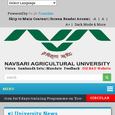
Powered by
Translate
Skip to Main Content
|
Screen Reader Access
|
-A
|
A
|
A+
|
Dark Mode & More
Vision
|
Sambandh Setu |
Mandate
|
Feedback
Old NAU Website
|
MENU
CIRCULAR
tion for 5 days training Programme on 'Eco-Friendly Rodent Pe
University News