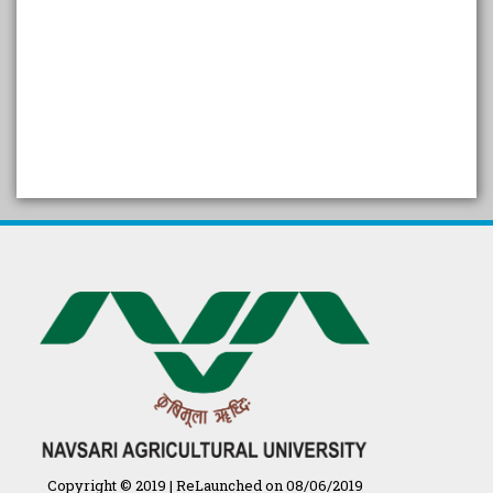
SELF STUDY REPORT
Arogya setu App information
in Gujarati
પ્રાકૃતિક કૃષિ (ખેતી)
દેશી ગાય આધારિત પ્રાકૃતિક ખેતી
गुणवत्ता युक्त कृषि-शिक्षा एक पहल" - भारतीय
कृषि अनुसंधान परिषद की 25वीं अखिल
भारतीय कृषि प्रवेश परीक्षा 2020
Copyright © 2019 | ReLaunched on 08/06/2019