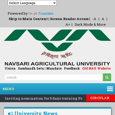
Powered by
Translate
Skip to Main Content
|
Screen Reader Access
|
-A
|
A
|
A+
|
Dark Mode & More
Vision
|
Sambandh Setu |
Mandate
|
Feedback
Old NAU Website
|
MENU
|
CIRCULAR
Inviting nomination for 5 days training Programme on 'Eco-F
University News