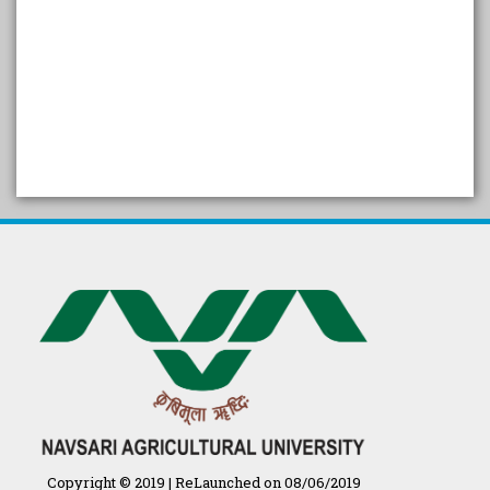
SELF STUDY REPORT
Arogya setu App information
in Gujarati
પ્રાકૃતિક કૃષિ (ખેતી)
દેશી ગાય આધારિત પ્રાકૃતિક ખેતી
गुणवत्ता युक्त कृषि-शिक्षा एक पहल" - भारतीय
कृषि अनुसंधान परिषद की 25वीं अखिल
भारतीय कृषि प्रवेश परीक्षा 2020
Copyright © 2019 | ReLaunched on 08/06/2019