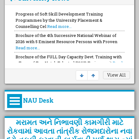
Progress of Soft Skill Development Training
Programmes by the University Placement &
Counselling Cel
Read more...
Brochure of the 4th Successive National Webinar of
2026 with 5 Eminent Resource Persons with Proven
Read more...
Brochure of the FULL Day Capacity Devt. Training with
a Team of Top-Notch Talented FOUR Trainers wit
Read
more...
View All
NAU Desk
કુલપતિની પરિવર્તનકારી પહેલનું
મરામત અને નિભાવણી કામગીરી માટે
વિહંગાવલોકન (ઓક્ટોબર ૨૦૨૦-૨૦૨૫)
રોકવામાં આવતા તાંત્રીક રોજમદારોના નવા