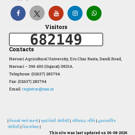
Organization Structure
Visitors
ખેડુત માર્ગદર્શિકા
682149
Accreditation Certificate
Contacts
Navsari Agricultural University, Eru Char Rasta, Dandi Road,
Navsari – 396 450 (Gujarat) INDIA.
Telephone: (02637) 283794
Fax: (02637) 283794
GAU Act 2004
Email:
registrar@nau.in
NAU Statute(Revised)
Statastics
|
નિયમો અને શરતો
|
પ્રાઈવેસી પોલીસી
|
કૉપિરાઇટ નીતિ
|
હાયપરલિંક
પોલીસી
|
ડિસક્લેમર
|
This site was last updated on 06-08-2026