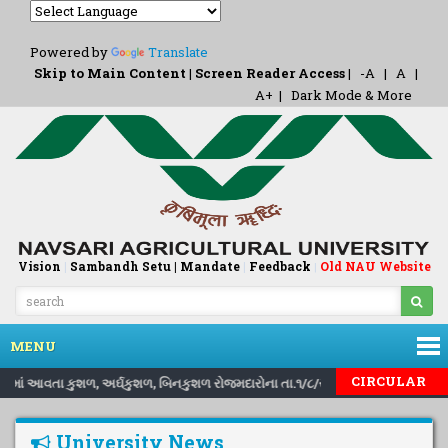
Powered by
Translate
Skip to Main Content
|
Screen Reader Access
|
-A
|
A
|
A+
|
Dark Mode & More
Vision
|
Sambandh Setu |
Mandate
|
Feedback
Old NAU Website
|
MENU
CIRCULAR
 રોકવામાં આવતા કુશળ, અર્ઘકુશળ, બિનકુશળ રોજમદારોના તા.૧/૮/ર૦ર૬ થી તા.૩૧/૦૭/ર૦ર૭
University News