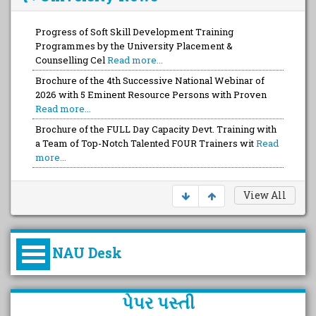
Progress of Soft Skill Development Training
Programmes by the University Placement &
Counselling Cel
Read more...
Brochure of the 4th Successive National Webinar of
2026 with 5 Eminent Resource Persons with Proven
Read more...
Brochure of the FULL Day Capacity Devt. Training with
a Team of Top-Notch Talented FOUR Trainers wit
Read
more...
View All
NAU Desk
કુલપતિની પરિવર્તનકારી પહેલનું
પેપર પસ્તી
વિહંગાવલોકન (ઓક્ટોબર ૨૦૨૦-૨૦૨૫)