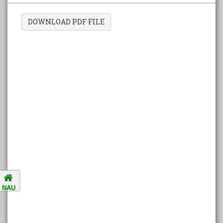
DOWNLOAD PDF FILE
Amalsad Chikoo Gets GI Tag:
Boost for Local Farmers and
Identity
National Ragging Prevention
Programme
Study in India Portal Link
Redressal of Grievances of
Students
NAU
Accreditation Notification (For
the period of five years from
01/04/2021 to 31/03/2026).