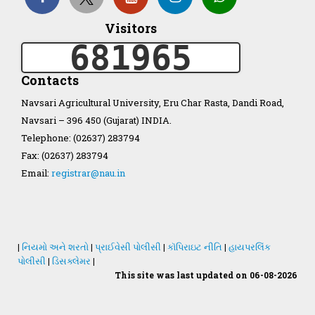
Visitors
681965
Organization Structure
Contacts
ખેડુત માર્ગદર્શિકા
Navsari Agricultural University, Eru Char Rasta, Dandi Road,
Navsari – 396 450 (Gujarat) INDIA.
Accreditation Certificate
Telephone: (02637) 283794
Fax: (02637) 283794
Email:
registrar@nau.in
GAU Act 2004
|
નિયમો અને શરતો
|
પ્રાઈવેસી પોલીસી
|
કૉપિરાઇટ નીતિ
|
હાયપરલિંક
પોલીસી
|
ડિસક્લેમર
|
NAU Statute(Revised)
This site was last updated on 06-08-2026
Statastics