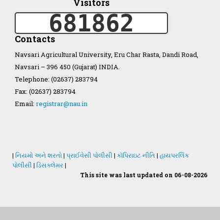
Visitors
681862
Organization Structure
Contacts
ખેડુત માર્ગદર્શિકા
Navsari Agricultural University, Eru Char Rasta, Dandi Road,
Navsari – 396 450 (Gujarat) INDIA.
Accreditation Certificate
Telephone: (02637) 283794
Fax: (02637) 283794
Email:
registrar@nau.in
GAU Act 2004
|
નિયમો અને શરતો
|
પ્રાઈવેસી પોલીસી
|
કૉપિરાઇટ નીતિ
|
હાયપરલિંક
પોલીસી
|
ડિસક્લેમર
|
NAU Statute(Revised)
This site was last updated on 06-08-2026
Statastics