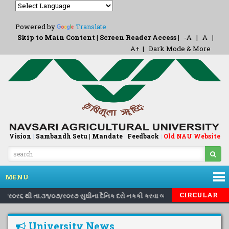
Powered by
Translate
Skip to Main Content
|
Screen Reader Access
|
-A
|
A
|
A+
|
Dark Mode & More
Vision
|
Sambandh Setu |
Mandate
|
Feedback
Old NAU Website
|
MENU
|
|
CIRCULAR
૧/૮/ર૦ર૬ થી તા.૩૧/૦૭/ર૦ર૭ સુઘીના દૈનિક દરો નકકી કરવા બાબત..
Inviting 
University News