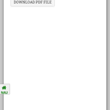
DOWNLOAD PDF FILE
Amalsad Chikoo Gets GI Tag:
Boost for Local Farmers and
Identity
National Ragging Prevention
Programme
Study in India Portal Link
Redressal of Grievances of
Students
Accreditation Notification (For
NAU
the period of five years from
01/04/2021 to 31/03/2026).