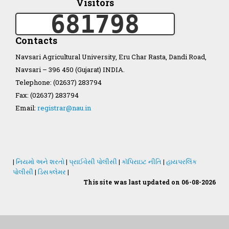
Visitors
681798
Organization Structure
Contacts
ખેડુત માર્ગદર્શિકા
Navsari Agricultural University, Eru Char Rasta, Dandi Road,
Navsari – 396 450 (Gujarat) INDIA.
Accreditation Certificate
Telephone: (02637) 283794
Fax: (02637) 283794
Email:
registrar@nau.in
GAU Act 2004
|
નિયમો અને શરતો
|
પ્રાઈવેસી પોલીસી
|
કૉપિરાઇટ નીતિ
|
હાયપરલિંક
પોલીસી
|
ડિસક્લેમર
|
NAU Statute(Revised)
This site was last updated on 06-08-2026
Statastics