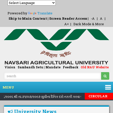
Powered by
Translate
Skip to Main Content
|
Screen Reader Access
|
-A
|
A
|
A+
|
Dark Mode & More
Vision
|
Sambandh Setu |
Mandate
|
Feedback
Old NAU Website
|
MENU
|
|
CIRCULAR
ા.૧/૮/ર૦ર૬ થી તા.૩૧/૦૭/ર૦ર૭ સુઘીના દૈનિક દરો નકકી કરવા બાબત..
Inviting
University News