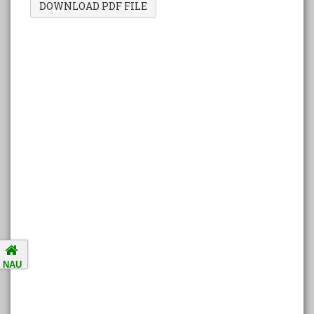
DOWNLOAD PDF FILE
Amalsad Chikoo Gets GI Tag:
Boost for Local Farmers and
Identity
National Ragging Prevention
Programme
Study in India Portal Link
Redressal of Grievances of
Students
Accreditation Notification (For
NAU
the period of five years from
01/04/2021 to 31/03/2026).