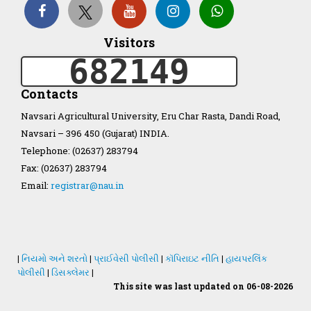
Organization Structure
Visitors
682149
ખેડુત માર્ગદર્શિકા
Contacts
Accreditation Certificate
Navsari Agricultural University, Eru Char Rasta, Dandi Road,
Navsari – 396 450 (Gujarat) INDIA.
Telephone: (02637) 283794
Fax: (02637) 283794
Email:
registrar@nau.in
GAU Act 2004
NAU Statute(Revised)
|
નિયમો અને શરતો
|
પ્રાઈવેસી પોલીસી
|
કૉપિરાઇટ નીતિ
|
હાયપરલિંક
Statastics
પોલીસી
|
ડિસક્લેમર
|
This site was last updated on 06-08-2026