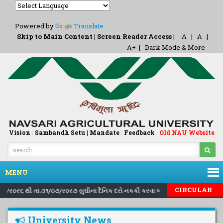
Powered by
Translate
Skip to Main Content
|
Screen Reader Access
|
-A
|
A
|
A+
|
Dark Mode & More
Vision
|
Sambandh Setu |
Mandate
|
Feedback
Old NAU Website
|
MENU
|
|
CIRCULAR
.૧/૮/ર૦ર૬ થી તા.૩૧/૦૭/ર૦ર૭ સુઘીના દૈનિક દરો નકકી કરવા બાબત..
Inviting
University News