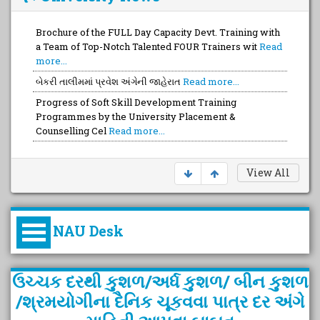
Brochure of the FULL Day Capacity Devt. Training with
a Team of Top-Notch Talented FOUR Trainers wit
Read
more...
બેકરી તાલીમમાં પ્રવેશ અંગેની જાહેરાત
Read more...
Progress of Soft Skill Development Training
Programmes by the University Placement &
Counselling Cel
Read more...
View All
NAU Desk
કુલપતિની પરિવર્તનકારી પહેલનું
ઉચ્ચક દરથી કુશળ/અર્ધ કુશળ/ બીન કુશળ
વિહંગાવલોકન (ઓક્ટોબર ૨૦૨૦-૨૦૨૫)
/શ્રમયોગીના દૈનિક ચૂકવવા પાત્ર દર અંગે