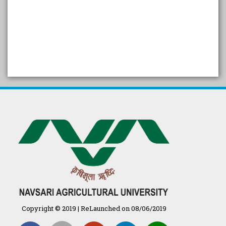
SELF STUDY REPORT
Arogya setu App information
in Gujarati
પ્રાકૃતિક કૃષિ (ખેતી)
દેશી ગાય આધારિત પ્રાકૃતિક ખેતી
गुणवत्ता युक्त कृषि-शिक्षा एक पहल" - भारतीय
कृषि अनुसंधान परिषद की 25वीं अखिल
भारतीय कृषि प्रवेश परीक्षा 2020
Copyright © 2019 | ReLaunched on 08/06/2019