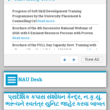
Progress of Soft Skill Development Training
Programmes by the University Placement &
Counselling Cel
Read more...
Brochure of the 4th Successive National Webinar of
2026 with 5 Eminent Resource Persons with Proven
Read more...
Brochure of the FULL Day Capacity Devt. Training with
a Team of Top-Notch Talented FOUR Trainers wit
Read
more...
View All
NAU Desk
કુલપતિની પરિવર્તનકારી પહેલનું
પ્રાદેશિક કપાસ સંશોધન કેન્દ્ર, ન.કૃ.યુ.
વિહંગાવલોકન (ઓક્ટોબર ૨૦૨૦-૨૦૨૫)
ભરૂચને સ્વતંત્ર યુનિટ જાહેર કરવા બાબત