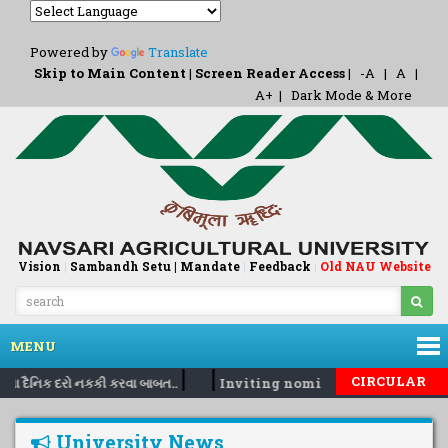
Powered by
Translate
Skip to Main Content
|
Screen Reader Access
|
-A
|
A
|
A+
|
Dark Mode & More
Vision
|
Sambandh Setu |
Mandate
|
Feedback
Old NAU Website
|
MENU
|
|
CIRCULAR
ના દૈનિક દરો નકકી કરવા બાબત..
Inviting nomination for 5 days t
University News