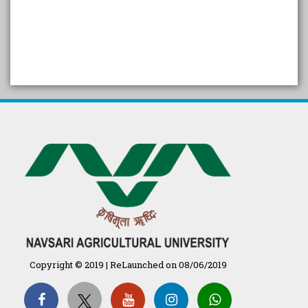
SELF STUDY REPORT
Arogya setu App information
in Gujarati
પ્રાકૃતિક કૃષિ (ખેતી)
દેશી ગાય આધારિત પ્રાકૃતિક ખેતી
गुणवत्ता युक्त कृषि-शिक्षा एक पहल" - भारतीय
कृषि अनुसंधान परिषद की 25वीं अखिल
भारतीय कृषि प्रवेश परीक्षा 2020
Copyright © 2019 | ReLaunched on 08/06/2019