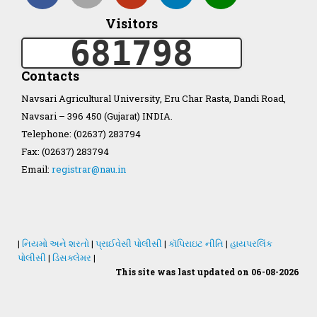
Visitors
Organization Structure
681798
ખેડુત માર્ગદર્શિકા
Contacts
Navsari Agricultural University, Eru Char Rasta, Dandi Road,
Accreditation Certificate
Navsari – 396 450 (Gujarat) INDIA.
Telephone: (02637) 283794
Fax: (02637) 283794
Email:
registrar@nau.in
GAU Act 2004
NAU Statute(Revised)
|
નિયમો અને શરતો
|
પ્રાઈવેસી પોલીસી
|
કૉપિરાઇટ નીતિ
|
હાયપરલિંક
પોલીસી
|
ડિસક્લેમર
|
This site was last updated on 06-08-2026
Statastics