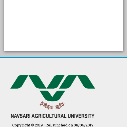
SELF STUDY REPORT
Arogya setu App information
in Gujarati
પ્રાકૃતિક કૃષિ (ખેતી)
દેશી ગાય આધારિત પ્રાકૃતિક ખેતી
गुणवत्ता युक्त कृषि-शिक्षा एक पहल" - भारतीय
कृषि अनुसंधान परिषद की 25वीं अखिल
भारतीय कृषि प्रवेश परीक्षा 2020
Copyright © 2019 | ReLaunched on 08/06/2019