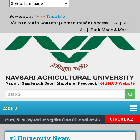
Powered by
Translate
Skip to Main Content
|
Screen Reader Access
|
-A
|
A
|
A+
|
Dark Mode & More
Vision
|
Sambandh Setu |
Mandate
|
Feedback
Old NAU Website
|
MENU
|
|
CIRCULAR
.૧/૮/ર૦ર૬ થી તા.૩૧/૦૭/ર૦ર૭ સુઘીના દૈનિક દરો નકકી કરવા બાબત..
Inviting
University News