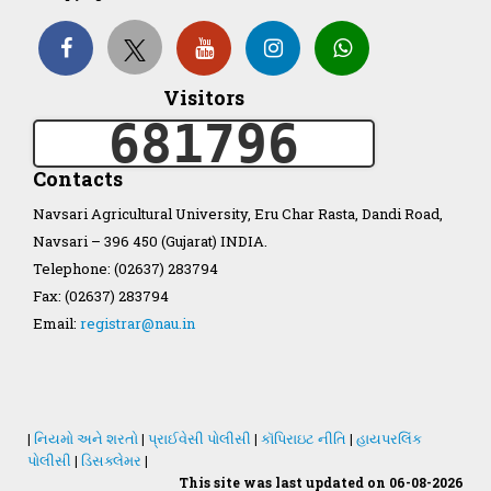
Organization Structure
Visitors
ખેડુત માર્ગદર્શિકા
681796
Accreditation Certificate
Contacts
Navsari Agricultural University, Eru Char Rasta, Dandi Road,
Navsari – 396 450 (Gujarat) INDIA.
Telephone: (02637) 283794
Fax: (02637) 283794
GAU Act 2004
Email:
registrar@nau.in
NAU Statute(Revised)
Statastics
|
નિયમો અને શરતો
|
પ્રાઈવેસી પોલીસી
|
કૉપિરાઇટ નીતિ
|
હાયપરલિંક
પોલીસી
|
ડિસક્લેમર
|
This site was last updated on 06-08-2026