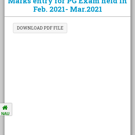
Marks entry for PG Exam held in
Feb. 2021- Mar.2021
Amalsad Chikoo Gets GI Tag:
Boost for Local Farmers and
Identity
DOWNLOAD PDF FILE
National Ragging Prevention
Programme
Study in India Portal Link
Redressal of Grievances of
Students
Accreditation Notification (For
NAU
the period of five years from
01/04/2021 to 31/03/2026).