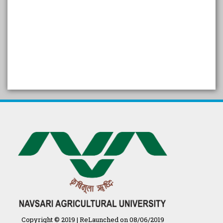
SELF STUDY REPORT
Arogya setu App information
in Gujarati
પ્રાકૃતિક કૃષિ (ખેતી)
દેશી ગાય આધારિત પ્રાકૃતિક ખેતી
गुणवत्ता युक्त कृषि-शिक्षा एक पहल" - भारतीय
कृषि अनुसंधान परिषद की 25वीं अखिल
भारतीय कृषि प्रवेश परीक्षा 2020
Copyright © 2019 | ReLaunched on 08/06/2019