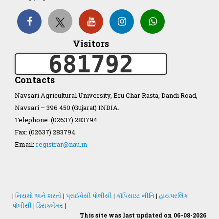
Organization Structure
Visitors
ખેડુત માર્ગદર્શિકા
681792
Accreditation Certificate
Contacts
Navsari Agricultural University, Eru Char Rasta, Dandi Road,
Navsari – 396 450 (Gujarat) INDIA.
Telephone: (02637) 283794
Fax: (02637) 283794
GAU Act 2004
Email:
registrar@nau.in
NAU Statute(Revised)
Statastics
|
નિયમો અને શરતો
|
પ્રાઈવેસી પોલીસી
|
કૉપિરાઇટ નીતિ
|
હાયપરલિંક
પોલીસી
|
ડિસક્લેમર
|
This site was last updated on 06-08-2026