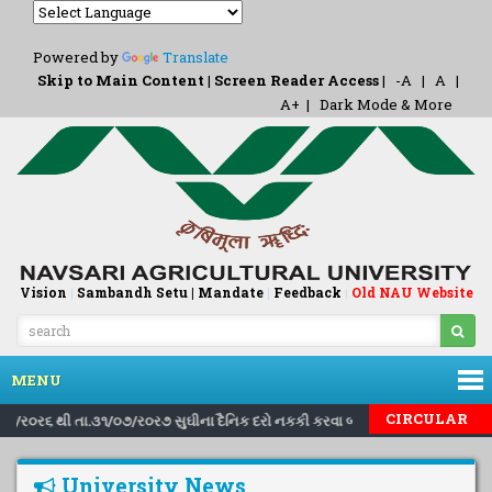
Powered by
Translate
Skip to Main Content
|
Screen Reader Access
|
-A
|
A
|
A+
|
Dark Mode & More
Vision
|
Sambandh Setu |
Mandate
|
Feedback
Old NAU Website
|
MENU
|
|
CIRCULAR
.૧/૮/ર૦ર૬ થી તા.૩૧/૦૭/ર૦ર૭ સુઘીના દૈનિક દરો નકકી કરવા બાબત..
Inviting
University News