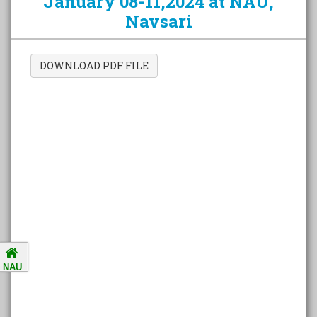
January 08-11,2024 at NAU,
Navsari
Amalsad Chikoo Gets GI Tag:
Boost for Local Farmers and
Identity
DOWNLOAD PDF FILE
National Ragging Prevention
Programme
Study in India Portal Link
Redressal of Grievances of
Students
Accreditation Notification (For
NAU
the period of five years from
01/04/2021 to 31/03/2026).