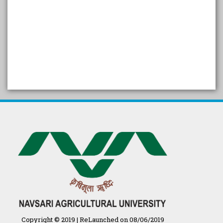
SELF STUDY REPORT
Arogya setu App information
in Gujarati
પ્રાકૃતિક કૃષિ (ખેતી)
દેશી ગાય આધારિત પ્રાકૃતિક ખેતી
गुणवत्ता युक्त कृषि-शिक्षा एक पहल" - भारतीय
कृषि अनुसंधान परिषद की 25वीं अखिल
भारतीय कृषि प्रवेश परीक्षा 2020
Copyright © 2019 | ReLaunched on 08/06/2019