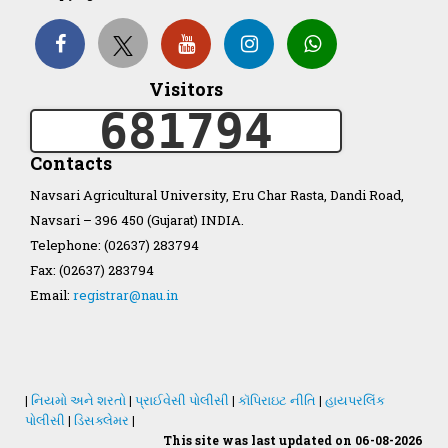
Organization Structure
Visitors
ખેડુત માર્ગદર્શિકા
681794
Accreditation Certificate
Contacts
Navsari Agricultural University, Eru Char Rasta, Dandi Road,
Navsari – 396 450 (Gujarat) INDIA.
Telephone: (02637) 283794
Fax: (02637) 283794
GAU Act 2004
Email:
registrar@nau.in
NAU Statute(Revised)
Statastics
|
નિયમો અને શરતો
|
પ્રાઈવેસી પોલીસી
|
કૉપિરાઇટ નીતિ
|
હાયપરલિંક
પોલીસી
|
ડિસક્લેમર
|
This site was last updated on 06-08-2026