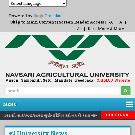
Powered by
Translate
Skip to Main Content
|
Screen Reader Access
|
-A
|
A
|
A+
|
Dark Mode & More
Vision
|
Sambandh Setu |
Mandate
|
Feedback
Old NAU Website
|
MENU
|
|
CIRCULAR
૮/ર૦ર૬ થી તા.૩૧/૦૭/ર૦ર૭ સુઘીના દૈનિક દરો નકકી કરવા બાબત..
Inviting n
University News