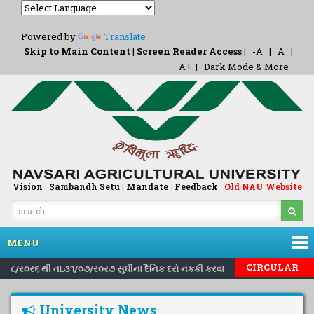
Powered by
Translate
Skip to Main Content
|
Screen Reader Access
|
-A
|
A
|
A+
|
Dark Mode & More
Vision
|
Sambandh Setu |
Mandate
|
Feedback
Old NAU Website
|
MENU
|
|
CIRCULAR
ા.૧/૮/ર૦ર૬ થી તા.૩૧/૦૭/ર૦ર૭ સુઘીના દૈનિક દરો નકકી કરવા બાબત..
Invitin
University News