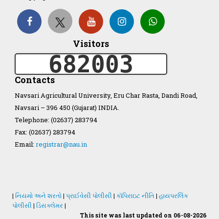
Organization Structure
Visitors
ખેડુત માર્ગદર્શિકા
682003
Accreditation Certificate
Contacts
Navsari Agricultural University, Eru Char Rasta, Dandi Road,
Navsari – 396 450 (Gujarat) INDIA.
Telephone: (02637) 283794
Fax: (02637) 283794
GAU Act 2004
Email:
registrar@nau.in
NAU Statute(Revised)
Statastics
|
નિયમો અને શરતો
|
પ્રાઈવેસી પોલીસી
|
કૉપિરાઇટ નીતિ
|
હાયપરલિંક
પોલીસી
|
ડિસક્લેમર
|
This site was last updated on 06-08-2026