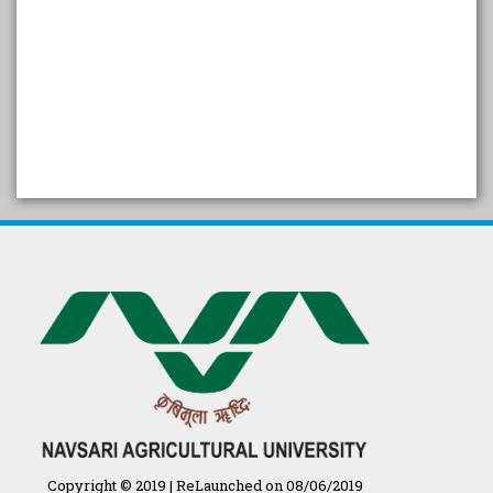
SELF STUDY REPORT
Arogya setu App information
in Gujarati
પ્રાકૃતિક કૃષિ (ખેતી)
દેશી ગાય આધારિત પ્રાકૃતિક ખેતી
गुणवत्ता युक्त कृषि-शिक्षा एक पहल" - भारतीय
कृषि अनुसंधान परिषद की 25वीं अखिल
भारतीय कृषि प्रवेश परीक्षा 2020
Copyright © 2019 | ReLaunched on 08/06/2019