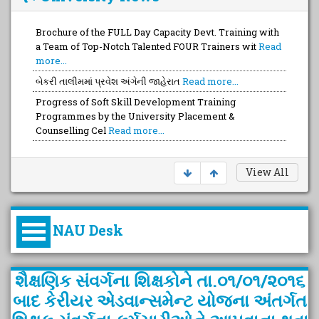
Brochure of the FULL Day Capacity Devt. Training with
a Team of Top-Notch Talented FOUR Trainers wit
Read
more...
બેકરી તાલીમમાં પ્રવેશ અંગેની જાહેરાત
Read more...
Progress of Soft Skill Development Training
Programmes by the University Placement &
Counselling Cel
Read more...
View All
NAU Desk
કુલપતિની પરિવર્તનકારી પહેલનું
શૈક્ષણિક સંવર્ગના શિક્ષકોને તા.૦૧/૦૧/૨૦૧૬
વિહંગાવલોકન (ઓક્ટોબર ૨૦૨૦-૨૦૨૫)
બાદ કેરીયર એડવાન્સમેન્ટ યોજના અંતર્ગત