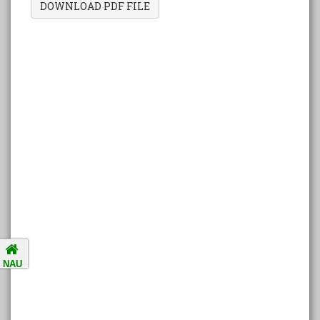
DOWNLOAD PDF FILE
Amalsad Chikoo Gets GI Tag:
Boost for Local Farmers and
Identity
National Ragging Prevention
Programme
Study in India Portal Link
Redressal of Grievances of
Students
Accreditation Notification (For
NAU
the period of five years from
01/04/2021 to 31/03/2026).