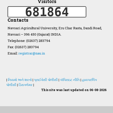
Visitors
681864
Organization Structure
Contacts
ખેડુત માર્ગદર્શિકા
Navsari Agricultural University, Eru Char Rasta, Dandi Road,
Navsari – 396 450 (Gujarat) INDIA.
Accreditation Certificate
Telephone: (02637) 283794
Fax: (02637) 283794
Email:
registrar@nau.in
GAU Act 2004
|
નિયમો અને શરતો
|
પ્રાઈવેસી પોલીસી
|
કૉપિરાઇટ નીતિ
|
હાયપરલિંક
પોલીસી
|
ડિસક્લેમર
|
NAU Statute(Revised)
This site was last updated on 06-08-2026
Statastics