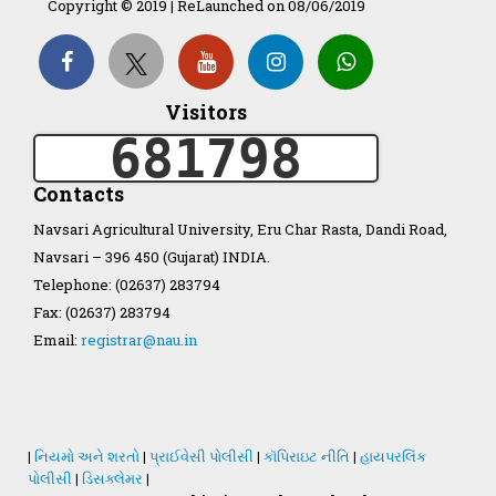
Copyright © 2019 | ReLaunched on 08/06/2019
Organization Structure
Visitors
681798
ખેડુત માર્ગદર્શિકા
Contacts
Accreditation Certificate
Navsari Agricultural University, Eru Char Rasta, Dandi Road,
Navsari – 396 450 (Gujarat) INDIA.
Telephone: (02637) 283794
Fax: (02637) 283794
Email:
registrar@nau.in
GAU Act 2004
NAU Statute(Revised)
|
નિયમો અને શરતો
|
પ્રાઈવેસી પોલીસી
|
કૉપિરાઇટ નીતિ
|
હાયપરલિંક
Statastics
પોલીસી
|
ડિસક્લેમર
|