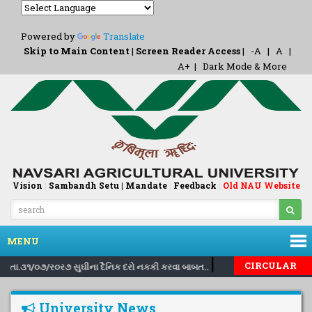
Powered by
Translate
Skip to Main Content
|
Screen Reader Access
|
-A
|
A
|
A+
|
Dark Mode & More
Vision
|
Sambandh Setu |
Mandate
|
Feedback
Old NAU Website
|
MENU
|
|
CIRCULAR
થી તા.૩૧/૦૭/ર૦ર૭ સુઘીના દૈનિક દરો નકકી કરવા બાબત..
Inviting nominat
University News