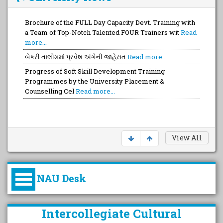
Brochure of the FULL Day Capacity Devt. Training with
બેકરી તાલીમમાં પ્રવેશ અંગેની જાહેરાત
Read more...
a Team of Top-Notch Talented FOUR Trainers wit
Read
Progress of Soft Skill Development Training
more...
Programmes by the University Placement &
Counselling Cel
Read more...
Brochure of the 4th Successive National Webinar of
2026 with 5 Eminent Resource Persons with Proven
Read more...
View All
NAU Desk
કુલપતિની પરિવર્તનકારી પહેલનું
Intercollegiate Cultural
વિહંગાવલોકન (ઓક્ટોબર ૨૦૨૦-૨૦૨૫)