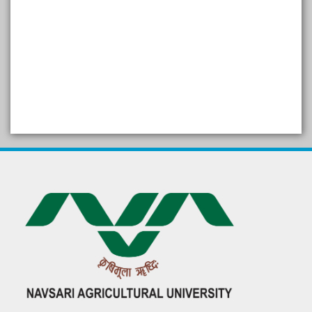
SELF STUDY REPORT
Arogya setu App information
in Gujarati
પ્રાકૃતિક કૃષિ (ખેતી)
દેશી ગાય આધારિત પ્રાકૃતિક ખેતી
गुणवत्ता युक्त कृषि-शिक्षा एक पहल" - भारतीय
कृषि अनुसंधान परिषद की 25वीं अखिल
भारतीय कृषि प्रवेश परीक्षा 2020