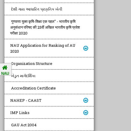
દેશી ગાય આધારિત પ્રાકૃતિક ખેતી
गुणवत्ता युक्त कृषि-शिक्षा एक पहल" - भारतीय कृषि
अनुसंधान परिषद की 25वीं अखिल भारतीय कृषि प्रवेश
परीक्षा 2020
NAU Application for Ranking of AU
2020
Organization Structure
NAU
ખેડુત માર્ગદર્શિકા
Accreditation Certificate
NAHEP - CAAST
IMP Links
GAU Act 2004