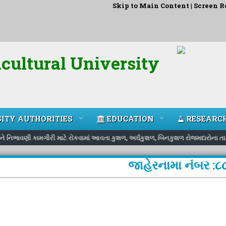
Skip to Main Content
|
Screen R
cultural University
ITY AUTHORITIES
EDUCATION
RESEARC
 અને નિભાવણી કામગીરી માટે રોકવામાં આવતા કુશળ, અર્ઘકુશળ, બિનકુશળ રોજમદારોના તા.
જાહેરનામા નંબર :