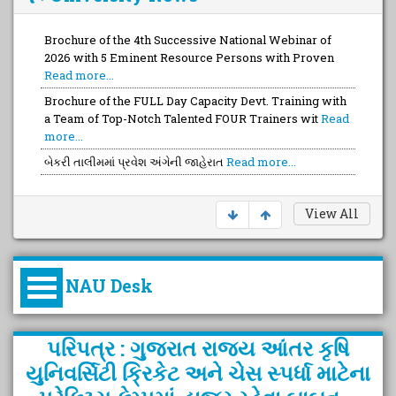
Brochure of the 4th Successive National Webinar of
2026 with 5 Eminent Resource Persons with Proven
Read more...
Brochure of the FULL Day Capacity Devt. Training with
a Team of Top-Notch Talented FOUR Trainers wit
Read
more...
બેકરી તાલીમમાં પ્રવેશ અંગેની જાહેરાત
Read more...
View All
NAU Desk
કુલપતિની પરિવર્તનકારી પહેલનું
પરિપત્ર : ગુજરાત રાજ્ય આંતર કૃષિ
વિહંગાવલોકન (ઓક્ટોબર ૨૦૨૦-૨૦૨૫)
યુનિવર્સિટી ક્રિકેટ અને ચેસ સ્પર્ધા માટેના