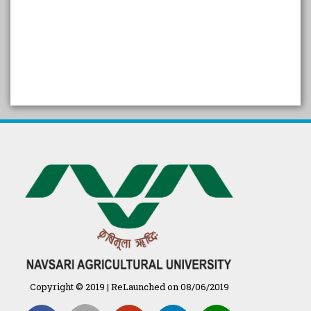
SELF STUDY REPORT
Arogya setu App information
in Gujarati
પ્રાકૃતિક કૃષિ (ખેતી)
દેશી ગાય આધારિત પ્રાકૃતિક ખેતી
गुणवत्ता युक्त कृषि-शिक्षा एक पहल" - भारतीय
कृषि अनुसंधान परिषद की 25वीं अखिल
भारतीय कृषि प्रवेश परीक्षा 2020
Copyright © 2019 | ReLaunched on 08/06/2019