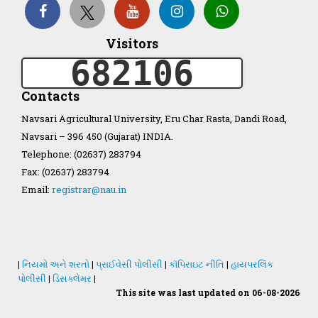
Organization Structure
Visitors
682106
ખેડુત માર્ગદર્શિકા
Contacts
Accreditation Certificate
Navsari Agricultural University, Eru Char Rasta, Dandi Road,
Navsari – 396 450 (Gujarat) INDIA.
Telephone: (02637) 283794
Fax: (02637) 283794
Email:
registrar@nau.in
GAU Act 2004
NAU Statute(Revised)
|
નિયમો અને શરતો
|
પ્રાઈવેસી પોલીસી
|
કૉપિરાઇટ નીતિ
|
હાયપરલિંક
Statastics
પોલીસી
|
ડિસક્લેમર
|
This site was last updated on 06-08-2026