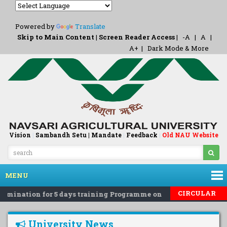
Powered by
Translate
Skip to Main Content
|
Screen Reader Access
|
-A
|
A
|
A+
|
Dark Mode & More
Vision
|
Sambandh Setu |
Mandate
|
Feedback
Old NAU Website
|
MENU
CIRCULAR
omination for 5 days training Programme on 'Eco-Friendly Rode
University News