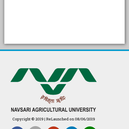
SELF STUDY REPORT
Arogya setu App information
in Gujarati
પ્રાકૃતિક કૃષિ (ખેતી)
દેશી ગાય આધારિત પ્રાકૃતિક ખેતી
गुणवत्ता युक्त कृषि-शिक्षा एक पहल" - भारतीय
कृषि अनुसंधान परिषद की 25वीं अखिल
भारतीय कृषि प्रवेश परीक्षा 2020
Copyright © 2019 | ReLaunched on 08/06/2019