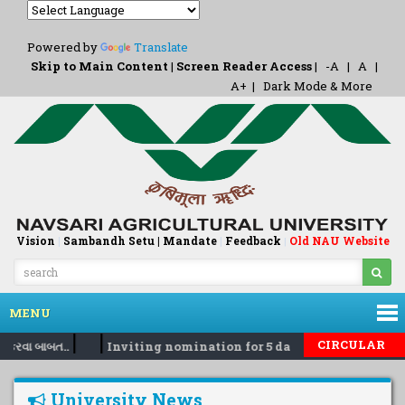
Powered by
Translate
Skip to Main Content
|
Screen Reader Access
|
-A
|
A
|
A+
|
Dark Mode & More
Vision
|
Sambandh Setu |
Mandate
|
Feedback
Old NAU Website
|
MENU
|
|
CIRCULAR
 કરવા બાબત..
Inviting nomination for 5 days training Progra
University News