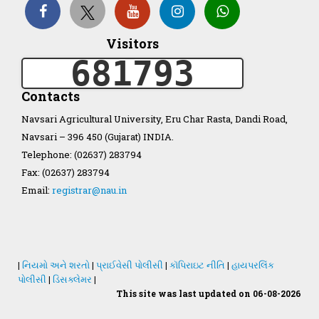
Organization Structure
Visitors
681793
ખેડુત માર્ગદર્શિકા
Contacts
Accreditation Certificate
Navsari Agricultural University, Eru Char Rasta, Dandi Road,
Navsari – 396 450 (Gujarat) INDIA.
Telephone: (02637) 283794
Fax: (02637) 283794
Email:
registrar@nau.in
GAU Act 2004
NAU Statute(Revised)
|
નિયમો અને શરતો
|
પ્રાઈવેસી પોલીસી
|
કૉપિરાઇટ નીતિ
|
હાયપરલિંક
Statastics
પોલીસી
|
ડિસક્લેમર
|
This site was last updated on 06-08-2026