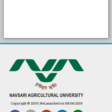
SELF STUDY REPORT
Arogya setu App information
in Gujarati
પ્રાકૃતિક કૃષિ (ખેતી)
દેશી ગાય આધારિત પ્રાકૃતિક ખેતી
गुणवत्ता युक्त कृषि-शिक्षा एक पहल" - भारतीय
कृषि अनुसंधान परिषद की 25वीं अखिल
भारतीय कृषि प्रवेश परीक्षा 2020
Copyright © 2019 | ReLaunched on 08/06/2019