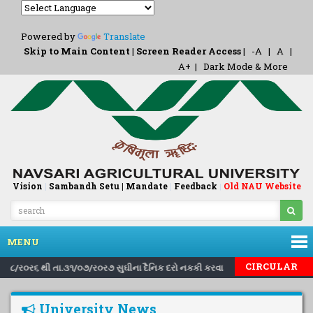
Powered by
Translate
Skip to Main Content
|
Screen Reader Access
|
-A
|
A
|
A+
|
Dark Mode & More
Vision
|
Sambandh Setu |
Mandate
|
Feedback
Old NAU Website
|
MENU
|
|
CIRCULAR
ા.૧/૮/ર૦ર૬ થી તા.૩૧/૦૭/ર૦ર૭ સુઘીના દૈનિક દરો નકકી કરવા બાબત..
Invitin
University News