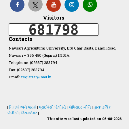
Organization Structure
Visitors
681798
ખેડુત માર્ગદર્શિકા
Contacts
Accreditation Certificate
Navsari Agricultural University, Eru Char Rasta, Dandi Road,
Navsari – 396 450 (Gujarat) INDIA.
Telephone: (02637) 283794
Fax: (02637) 283794
Email:
registrar@nau.in
GAU Act 2004
NAU Statute(Revised)
|
નિયમો અને શરતો
|
પ્રાઈવેસી પોલીસી
|
કૉપિરાઇટ નીતિ
|
હાયપરલિંક
Statastics
પોલીસી
|
ડિસક્લેમર
|
This site was last updated on 06-08-2026