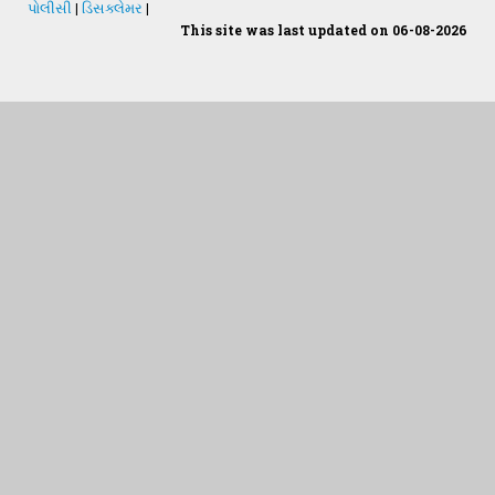
પોલીસી
|
ડિસક્લેમર
|
This site was last updated on 06-08-2026
Students Desk
જમીન અને પાણીનું પૃથક્કરણ