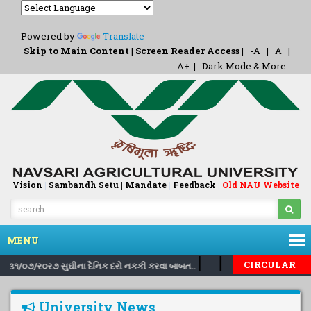
Powered by
Translate
Skip to Main Content
|
Screen Reader Access
|
-A
|
A
|
A+
|
Dark Mode & More
Vision
|
Sambandh Setu |
Mandate
|
Feedback
Old NAU Website
|
MENU
|
|
CIRCULAR
તા.૩૧/૦૭/ર૦ર૭ સુઘીના દૈનિક દરો નકકી કરવા બાબત..
Inviting nominatio
University News