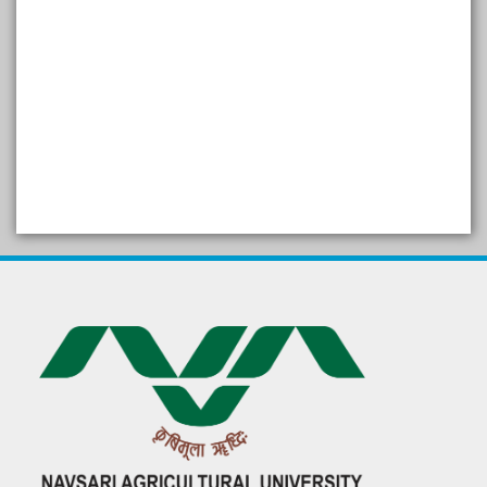
SELF STUDY REPORT
Arogya setu App information
in Gujarati
પ્રાકૃતિક કૃષિ (ખેતી)
દેશી ગાય આધારિત પ્રાકૃતિક ખેતી
गुणवत्ता युक्त कृषि-शिक्षा एक पहल" - भारतीय
कृषि अनुसंधान परिषद की 25वीं अखिल
भारतीय कृषि प्रवेश परीक्षा 2020