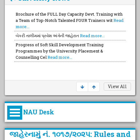
Brochure of the FULL Day Capacity Devt. Training with
બેકરી તાલીમમાં પ્રવેશ અંગેની જાહેરાત
Read more...
a Team of Top-Notch Talented FOUR Trainers wit
Read
Progress of Soft Skill Development Training
more...
Programmes by the University Placement &
Counselling Cel
Read more...
Brochure of the 4th Successive National Webinar of
2026 with 5 Eminent Resource Persons with Proven
Read more...
View All
NAU Desk
કુલપતિની પરિવર્તનકારી પહેલનું
જાહેરનામું નં. ૧૦૧૭/૨૦૨૫: Rules and
વિહંગાવલોકન (ઓક્ટોબર ૨૦૨૦-૨૦૨૫)