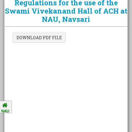
Regulations for the use of the
Swami Vivekanand Hall of ACH at
NAU, Navsari
Amalsad Chikoo Gets GI Tag:
Boost for Local Farmers and
Identity
DOWNLOAD PDF FILE
National Ragging Prevention
Programme
Study in India Portal Link
Redressal of Grievances of
Students
NAU
Accreditation Notification (For
the period of five years from
01/04/2021 to 31/03/2026).