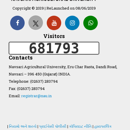
Copyright © 2019 | ReLaunched on 08/06/2019
Organization Structure
Visitors
ખેડુત માર્ગદર્શિકા
681793
Accreditation Certificate
Contacts
Navsari Agricultural University, Eru Char Rasta, Dandi Road,
Navsari – 396 450 (Gujarat) INDIA.
Telephone: (02637) 283794
Fax: (02637) 283794
GAU Act 2004
Email:
registrar@nau.in
NAU Statute(Revised)
Statastics
|
નિયમો અને શરતો
|
પ્રાઈવેસી પોલીસી
|
કૉપિરાઇટ નીતિ
|
હાયપરલિંક