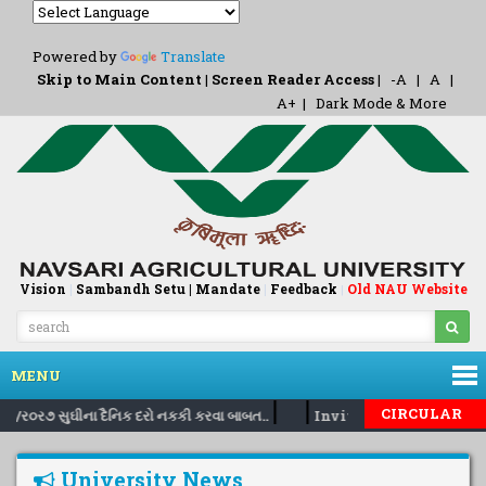
Powered by
Translate
Skip to Main Content
|
Screen Reader Access
|
-A
|
A
|
A+
|
Dark Mode & More
Vision
|
Sambandh Setu |
Mandate
|
Feedback
Old NAU Website
|
MENU
|
|
CIRCULAR
/૦૭/ર૦ર૭ સુઘીના દૈનિક દરો નકકી કરવા બાબત..
Inviting nomination fo
University News