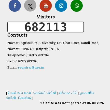
Visitors
Organization Structure
682113
ખેડુત માર્ગદર્શિકા
Contacts
Navsari Agricultural University, Eru Char Rasta, Dandi Road,
Accreditation Certificate
Navsari – 396 450 (Gujarat) INDIA.
Telephone: (02637) 283794
Fax: (02637) 283794
Email:
registrar@nau.in
GAU Act 2004
NAU Statute(Revised)
|
નિયમો અને શરતો
|
પ્રાઈવેસી પોલીસી
|
કૉપિરાઇટ નીતિ
|
હાયપરલિંક
પોલીસી
|
ડિસક્લેમર
|
This site was last updated on 06-08-2026
Statastics