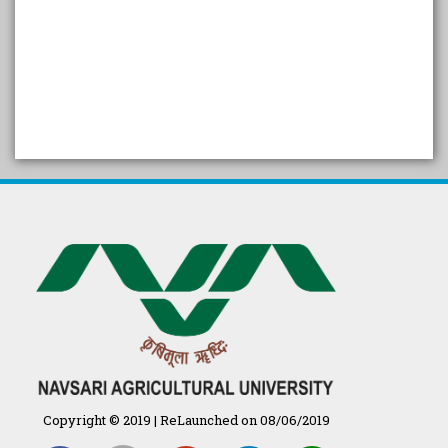
SELF STUDY REPORT
Arogya setu App information
in Gujarati
પ્રાકૃતિક કૃષિ (ખેતી)
દેશી ગાય આધારિત પ્રાકૃતિક ખેતી
गुणवत्ता युक्त कृषि-शिक्षा एक पहल" - भारतीय
कृषि अनुसंधान परिषद की 25वीं अखिल
भारतीय कृषि प्रवेश परीक्षा 2020
Copyright © 2019 | ReLaunched on 08/06/2019